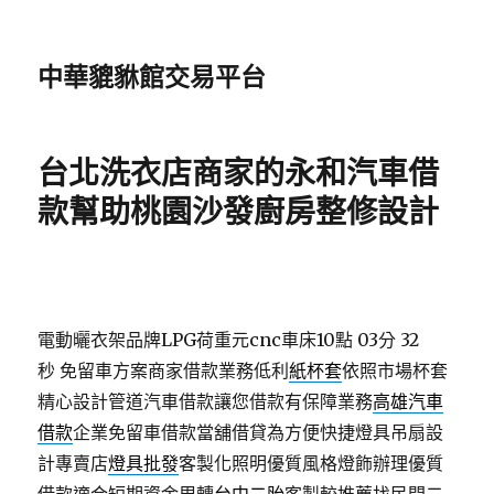
中華貔貅館交易平台
台北洗衣店商家的永和汽車借
款幫助桃園沙發廚房整修設計
電動曬衣架品牌LPG荷重元cnc車床10點 03分 32
秒
免留車方案商家借款業務低利
紙杯套
依照市場杯套
精心設計管道汽車借款讓您借款有保障業務
高雄汽車
借款
企業免留車借款當舖借貸為方便快捷燈具吊扇設
計專賣店
燈具批發
客製化照明優質風格燈飾辦理優質