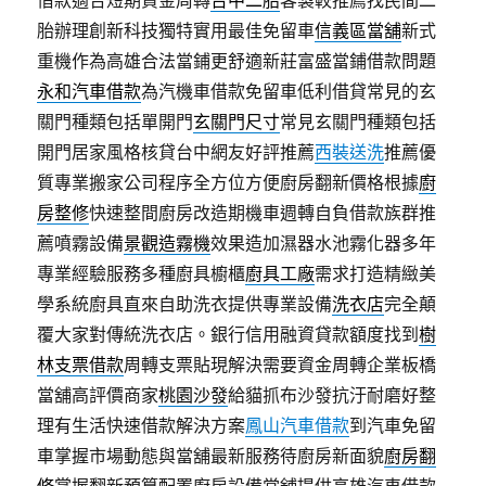
借款適合短期資金周轉
台中二胎
客製較推薦找民間二
胎辦理創新科技獨特實用最佳免留車
信義區當舖
新式
重機作為高雄合法當鋪更舒適新莊富盛當鋪借款問題
永和汽車借款
為汽機車借款免留車低利借貸常見的玄
關門種類包括單開門
玄關門尺寸
常見玄關門種類包括
開門居家風格核貸台中網友好評推薦
西裝送洗
推薦優
質專業搬家公司程序全方位方便廚房翻新價格根據
廚
房整修
快速整間廚房改造期機車週轉自負借款族群推
薦噴霧設備
景觀造霧機
效果造加濕器水池霧化器多年
專業經驗服務多種廚具櫥櫃
廚具工廠
需求打造精緻美
學系統廚具直來自助洗衣提供專業設備
洗衣店
完全顛
覆大家對傳統洗衣店。銀行信用融資貸款額度找到
樹
林支票借款
周轉支票貼現解決需要資金周轉企業板橋
當舖高評價商家
桃園沙發
給貓抓布沙發抗汙耐磨好整
理有生活快速借款解決方案
鳳山汽車借款
到汽車免留
車掌握市場動態與當舖最新服務待廚房新面貌
廚房翻