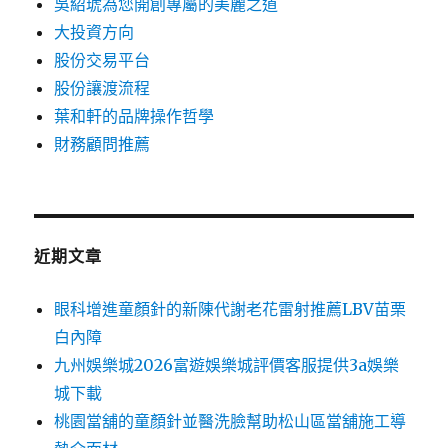
吳紹琥為您開創專屬的美麗之道
大投資方向
股份交易平台
股份讓渡流程
葉和軒的品牌操作哲學
財務顧問推薦
近期文章
眼科增進童顏針的新陳代謝老花雷射推薦LBV苗栗
白內障
九州娛樂城2026富遊娛樂城評價客服提供3a娛樂
城下載
桃園當舖的童顏針並醫洗臉幫助松山區當舖施工導