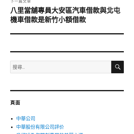
下一篇文章
八里當舖專員大安區汽車借款與北屯
下
一
機車借款是新竹小額借款
篇
文
章:
搜
搜
尋
尋
關
鍵
字:
頁面
中華公司
中華股份有限公司評价