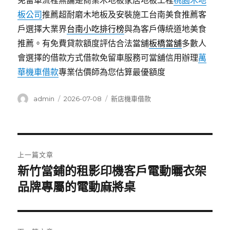
免留車流程無論是商業木地板家居地板工程
桃園木地
板公司
推薦超耐磨木地板及安裝施工台南美食推薦客
戶選擇大業界
台南小吃排行榜
與為客戶傳統道地美食
推薦。有免費貸款額度評估合法當舖
板橋當舖
多數人
會選擇的借款方式借款免留車服務可當舖信用辦理
萬
華機車借款
專業估價師為您估算最優額度
作
發
分
admin
2026-07-08
新店機車借款
者
佈
類
日
期:
文
上一篇文章
章
新竹當鋪的租影印機客戶電動曬衣架
上
一
品牌專屬的電動麻將桌
導
篇
覽
文
章: