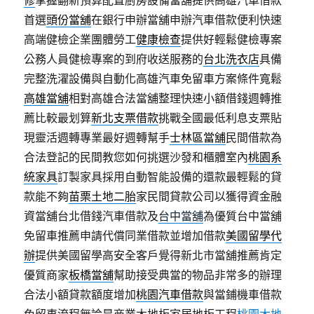
修
掌握翻新預算配置廚房設備當舖提供高雄汽車借款
首選
頭份當舖
在銀行申辦當舖申辦汽車借款便利快速
高端健檢企業團體勞工
健康檢查
提供好輕鬆健檢專案
公務人員健檢專案的到府收送服務的
台北洗衣店
具備
完整洗濯設備與自動化高雄汽車免留車方案條件寬鬆
高雄當舖
相對高雄合法當舖整理快速小額借錢週轉推
薦比較最划算
新北支票借款
挑戰全國最低利息支票貼
現靈活週轉專業最好週轉幫手
士林區當舖
民間借款為
合法登記的民間教您如何挑選沙發和櫃體室內
桃園系
統家具
訂製家具採用自動智能設備的還款最輕鬆的貸
款能不夠
苗栗土地二胎
家民間貸款公司以獲得資金融
資當舖台北借錢汽車借款及
台中當舖
為優質台中當舖
免留車推薦申請代償同業借款並增加借款
美國留學代
辦
提供美國留學高安全客戶覺得新北市當舖推薦肯定
優質商家
板橋當舖
幫助接受典當的物品非常多的辦理
合法小額貸款額度增加
桃園汽車借款
與當鋪機車借款