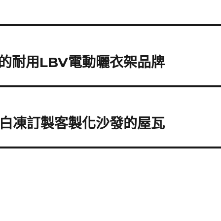
的耐用LBV電動曬衣架品牌
蛋白凍訂製客製化沙發的屋瓦