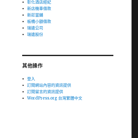
彰化酒店經紀
新店機車借款
新莊當舖
板橋小額借款
瑞遠公司
瑞遠股份
其他操作
登入
訂閱網站內容的資訊提供
訂閱留言的資訊提供
WordPress.org 台灣繁體中文