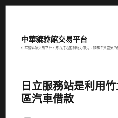
中華貔貅館交易平台
中華貔貅館交易平台，努力打造盈利能力領先、服務品質壹流的
日立服務站是利用竹
區汽車借款