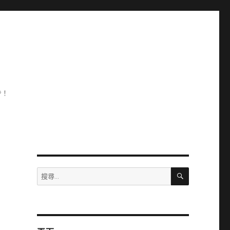
步！
搜
搜
尋
尋
關
鍵
字: