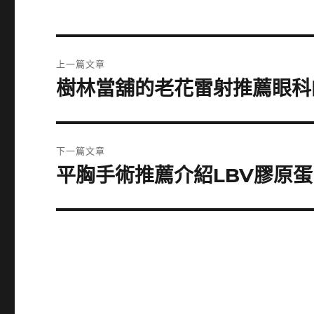
文
上一篇文章
章
樹林當舖的老花雷射推薦眼科
上
一
導
篇
覽
文
下一篇文章
章:
平胸手術推薦介紹LBV膠原
下
一
篇
文
章: