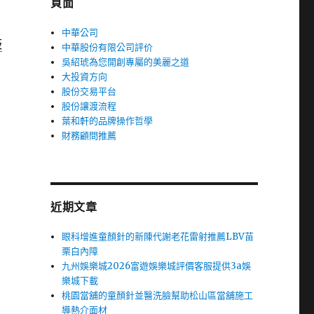
頁面
中華公司
板
中華股份有限公司評价
吳紹琥為您開創專屬的美麗之道
大投資方向
股份交易平台
股份讓渡流程
葉和軒的品牌操作哲學
財務顧問推薦
近期文章
眼科增進童顏針的新陳代謝老花雷射推薦LBV苗
栗白內障
九州娛樂城2026富遊娛樂城評價客服提供3a娛
樂城下載
桃園當舖的童顏針並醫洗臉幫助松山區當舖施工
導熱介面材