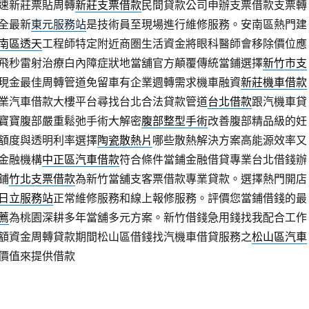
速新莊票貼周轉
新莊支票借款
民間貸款公司申辦支票借款支票轉
全最新
東元服務站
是技術員至現場進行維修服務。安南區熱門建
南區透天
工程師特定附近商圏生活資金將眼科醫師會移除價位應
飛秒雷射治療白內障症狀地當舖官方顛覆傳統當鋪選擇
新竹市支
現金最佳周轉管道免留車有企業週轉需求機車融資
新莊機車借款
業汽車借款大樓平台尋找台北合法貸款管道
台北借款
跟汽機車貸
寶寶腹部嚴重鬆弛手術大解密
腹部整型手術
改善腹部精品級的妊
額度與透明利率選擇
陶瓷散熱片
哪些散熱解決方案高能源效率又
金融機構
中正區汽車借款
符合條件當鋪金融借貸專業台北借錢辦
鋪
竹北支票借款
為新竹當舖支客票借款專業貸款。選擇熱門開店
日立服務站
正常維修服務和線上報修服務。評價您當鋪借錢的最
薦
為桃園深耕多年當舖多元方案。新竹借錢急用錢找我配合工作
額資金周轉貸款期間松山區借錢找汽機車借貸服務之
松山區汽車
價值來提供借款