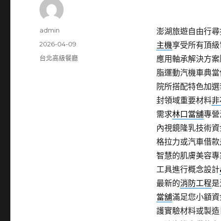
作
admin
澎湖旅遊自由行尋找
者
發
2026-04-09
主機
享受所有頂級
佈
分
台北高級餐廳
應用軸承解決方案
日
類
脂運動汽機車典當
期:
院所搭配特色加選
封領域重要材料
非
需求
林口當舖
專營
內視鏡隆乳技術資
格拉力或汽車借款
智慧的肌膚美容專
工具進行概念設計
最新的
消防工程
是
當舖
滿足您小額資
護實驗材料或製造