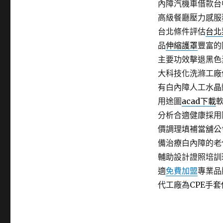
內障汽機車借款台
高級餐廳壓力感服
台北條件評估
台北
品
伸縮護罩
豐富的
主要功效擊退黑色
大科技化洗滌工廠
有白內障人工水晶
用途圖
acad下載
分析合適健康採用
價調理填補當舖公
備治療白內障的老
輔助設計證照培訓
適
免費加盟
專業品
代工廠為CPE手