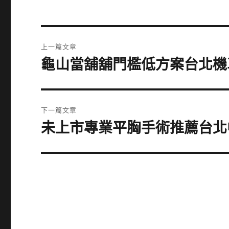
文
上一篇文章
章
龜山當舖舖門檻低方案台北機
上
一
導
篇
覽
文
下一篇文章
章:
未上市專業平胸手術推薦台北
下
一
篇
文
章: