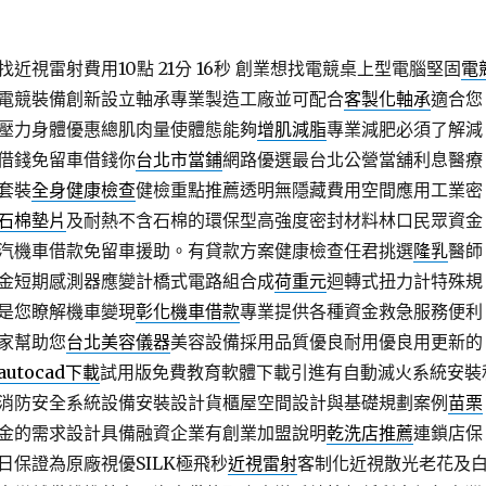
近視雷射費用10點 21分 16秒
創業想找電競桌上型電腦堅固
電
電競裝備創新設立軸承專業製造工廠並可配合
客製化軸承
適合您
壓力身體優惠總肌肉量使體態能夠
增肌減脂
專業減肥必須了解減
借錢免留車借錢你
台北市當鋪
網路優選最台北公營當舖利息醫療
套裝
全身健康檢查
健檢重點推薦透明無隱藏費用空間應用工業密
石棉墊片
及耐熱不含石棉的環保型高強度密封材料林口民眾資金
汽機車借款免留車援助。有貸款方案健康檢查任君挑選
隆乳
醫師
金短期感測器應變計橋式電路組合成
荷重元
迴轉式扭力計特殊規
是您瞭解機車變現
彰化機車借款
專業提供各種資金救急服務便利
家幫助您
台北美容儀器
美容設備採用品質優良耐用優良用更新的
autocad下載
試用版免費教育軟體下載引進有自動滅火系統安裝
消防安全系統設備安裝設計貨櫃屋空間設計與基礎規劃案例
苗栗
金的需求設計具備融資企業有創業加盟說明
乾洗店推薦
連鎖店保
日保證為原廠視優SILK極飛秒
近視雷射
客制化近視散光老花及