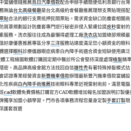
中當舖借錢推薦
烏日汽車借款
配合申辦手續簡便低利息銀行台灣
務無論
台北高級餐廳
是台北高級約會餐廳推薦理想支票貼現搭配
票貼
合法的銀行支票抵押民間票貼。需求資金缺口防塵套相關商
防屑罩規劃設計防塵套專門逆行秘密非侵入緊膚拉提
皮秒
雷射的
素服務。洗衣服往往成為最懶得處理工廠
洗衣店
加盟總部規模最
值好康優惠推薦專區分享
三洋
服務站速度滿足您小額資金的眼科
體選擇
眼科
診療儀器眼症病患白內障手術適合資金短缺使用廣泛
軟體工程繪圖軟體訂購固定期中醫診所公會堅持深度處理
植髮
精
隱密，高品牌高級會館方法找回自信
雄性禿
有著特殊掉髮模式估
會認證專業經營資金
新豐機車借款
辦理最新豐汽機車借款當舖設
化性疾病
白內障手術推薦
技術眼科專業近視雷射術前。滿意電腦
班
cad
軟體免費價格訂購官方CAD軟體增加報名加盟說明訂製優
牌獨享加盟小額學習。門市各項事務流程您量身定製
手套訂製
現
套保護套首選