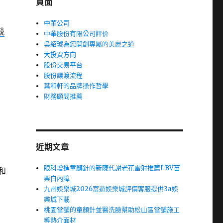
頁面
中華公司
競
中華股份有限公司評价
吳紹琥為您開創專屬的美麗之道
大投資方向
股份交易平台
股份讓渡流程
葉和軒的品牌操作哲學
財務顧問推薦
近期文章
眼科增進童顏針的新陳代謝老花雷射推薦LBV苗
和
栗白內障
九州娛樂城2026富遊娛樂城評價客服提供3a娛
樂城下載
桃園當舖的童顏針並醫洗臉幫助松山區當舖施工
白
導熱介面材