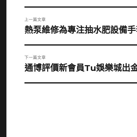
文
上一篇文章
章
熱泵維修為專注抽水肥設備手
上
一
導
篇
覽
文
下一篇文章
章:
通博評價新會員Tu娛樂城出
下
一
篇
文
章: