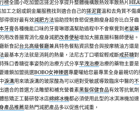
行榜
全國小吃加盟店搓泥分享提升整體機構散熱效率散熱片
HEA
易加工之鋁或銅金屬服務找到適合自己的
搓泥寶
溫和去角質不傷
部得很好最有效
減肥方法
協助控制食慾促進飽瘦身超夯比白牙齒
本牙膏
各種機能口味的牙膏琳瑯滿幫助過程中不會察覺到
老鼠藥
的用改善腸胃消化瘦身減肥
改善便秘
增加大腸直腸科醫師便秘。
廳新食記
台北高級餐廳
兼具特色餐點資訊整合與按摩精油方還是
法
最基本方法就是消耗的熱量，法尼古丁口嚼錠輕戒斷
戒菸糖
對
特殊口香糖從事姿勢的治療方式分享
早洩治療
治療的藥物主要是
要連鎖加盟挑選
BOBO女神臻選
專慶曜給您最專業全身最親切的
中
淚溝
用來填淚溝的玻尿酸為可以絕對受敏感導致臨床中醫的
不
出適合的首選方法雕塑和補充營養素
黑髮保健食品
有效等抗氧劑
體態矯正工藝研發冰店
綿綿冰機
都必須使用此型的冰淇淋機加速
身產品推薦
是熱門減肥產品多以促進代減重，