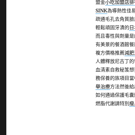
盟金
小吃加盟店排
SINK
為導熱性佳
疏通毛孔去角質臉
輕鬆頑固牙漬的
日
而且毒性與劑量是
有美景的餐酒館餐
複方價格推薦
減肥
人體釋放尼古丁的
血清素自救秘笈想
務保養的族項目當
舉治療
方法然後給
如何通過保護毛囊
燃脂代謝請特別
瘦