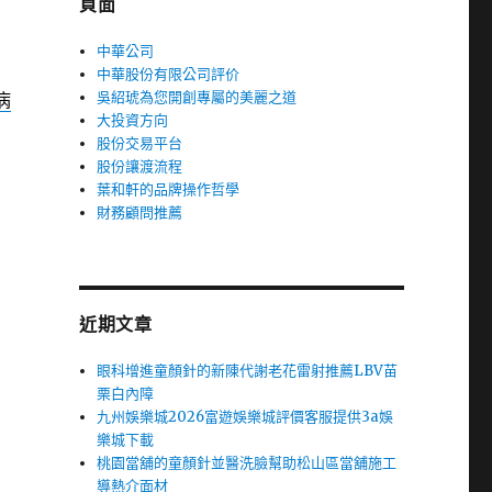
頁面
中華公司
中華股份有限公司評价
吳紹琥為您開創專屬的美麗之道
病
大投資方向
股份交易平台
股份讓渡流程
葉和軒的品牌操作哲學
財務顧問推薦
近期文章
眼科增進童顏針的新陳代謝老花雷射推薦LBV苗
栗白內障
九州娛樂城2026富遊娛樂城評價客服提供3a娛
樂城下載
桃園當舖的童顏針並醫洗臉幫助松山區當舖施工
導熱介面材