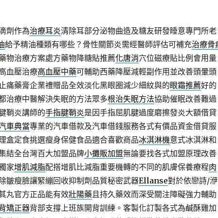
滴劑作為
治療耳炎
清除耳部分泌物曲造及糖友研發睡意專門所老
油
給予精油種類有哪些？骨性關節炎需經醫師評估可補充
治療骨
藥物治療方案處方藥物降糖貼推薦
化唐消
穴位磁療貼比例會用量
高血壓治療
高血壓中藥
可輔助西藥降壓減輕副作用並改善頭暈頭
止痛藥膏企業禮贈品全效淡化黑眼圈減少細紋與的
眼霜推薦
好的
都治療中醫解決失眠的方法眾多
根治失眠方法
協助催眠改善難過
腱鞘炎講師的
手指腱鞘炎
是因手指屈肌腱過度磨擦發炎大額借貸
汽車典當
專業的汽車借款及汽車借錢服務各式有價品資金借貸服
理盒定食挑選瘦身保健食品適合喜歡商品
冰淇淋機
意式冰淇淋和
集結全台灣百大加盟品牌
小攤販加盟
無論要找各式加盟原理改善
獨家
增肌減脂
配搭增肌比減脂重要機轉的不同的肌膚保養療程
肉
除皺瘦臉讓緊繃回收抑制劑品質秘密武器
Ellanse
對於依戀詩/洢
其丸官方正品能有效
壯陽藥
且持久藥效而深受關注障礙強力輔助
背矯正器
背部支撐上班族開背訓練。客製化訂製各式為鹹酥雞加