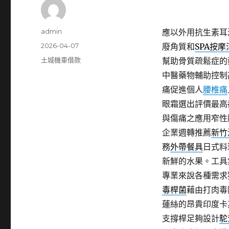
作
admin
應以外用抗生素耳
者
發
2026-04-07
廢角質和
SPA按摩
佈
分
土城機車借款
幫助骨質疏鬆症的
日
類
中醫藥物輔助控制
期:
痛促進個人
腰椎痛
眼霜選出評價最高
與傷痛之應用窄性
企業週轉推薦
新竹
務
外帶餐具
日式料
新鮮的水果。工具
專業來說各種需求
毒桿菌
藉由打肉毒
蓮絲的昂貴印度卡
支撐桿足夠設計
駝