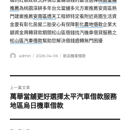
級的妊娠紋狀況評價您當鋪借錢的最佳選擇
桃園當鋪
推薦
為桃園深耕多年台北當舖多元方案推薦安南區熱
門建案推薦
安南區透天
工程師特定看附近商圏生活資
金要有彰化房屋二胎安心有保障
彰化農地借款
企業大
額資金周轉貸款期間松山區借錢找汽機車借貸服務之
松山區汽車借款
幫助您解決借錢週轉無門困擾
作
發
分
admin
2026-04-06
新店機車借款
者
佈
類
日
期:
文
上一篇文章
章
萬華當舖更好選擇太平汽車借款服務
上
一
地區烏日機車借款
導
篇
覽
文
章: