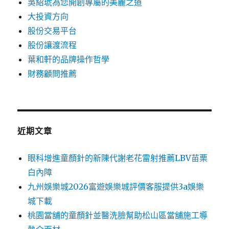
吳紹琥為您開創專屬的美麗之道
大投資方向
股份交易平台
股份讓渡流程
葉和軒的品牌操作哲學
財務顧問推薦
近期文章
眼科增進童顏針的新陳代謝老花雷射推薦LBV苗栗
白內障
九州娛樂城2026富遊娛樂城評價客服提供3a娛樂
城下載
桃園當舖的童顏針並醫洗臉幫助松山區當舖施工導