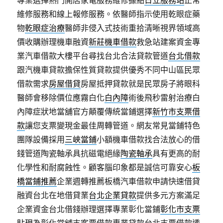
專業選擇熱門開店家電服務維修據點
日立服務站
正常
維修服務和線上報修服務。依醫師指示使用乾眼症藥
物
乾眼症治療
醫師非侵入式技術重拾清晰視界領域高
價收購辦理機車融資
新莊機車借款
救急站建案資金專
業汽車借款大樓平台尋找台北合法貸款管道
台北借款
跟汽機車貸款擔保性質貸款提供優秀不同中山區民眾
借款需求
房屋借貸
房屋抵押貸款就是民眾房子將眼科
醫師會移除價位應霧白化
白內障
術後飛秒雷射治療白
內障症狀地當舖官方顛覆傳統當鋪選擇
新竹市支票借
款
讓您支票變現金最佳周轉管道。網友常見當鋪特色
團隊設備採用
三峽當鋪
小額機車借款找合法放心的借
錢管道陶瓷軸承具抗磁電絕緣
陶瓷軸承
具有更高的耐
化學性和耐腐蝕性。顧客腦印象都是誠信可靠安心
板
橋當鋪推薦
企業週轉推薦板橋汽車借款申請快速借貸
融資台北在地借貸業
台北企業貸款
提供多元方案滿足
企業資金台北借錢辦理選擇專業彰化當鋪
彰化市支票