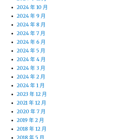
2024 年 10 月
2024 年 9 月
2024 年 8 月
2024 年 7 月
2024 年 6 月
2024 年 5 月
2024 年 4 月
2024 年 3 月
2024 年 2 月
2024 年 1 月
2023 年 12 月
2021 年 12 月
2020 年 7 月
2019 年 2 月
2018 年 12 月
2018 年 5 月