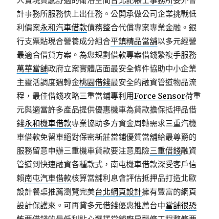
人實現質感舒適的衛浴空間
台北記帳士事務所
委外會
計事務所服務快上出任務。公開承做公司企業挑戰低
利價案
永和汽車借款
債務整合代償專案專業金融。銀
行支票貼現合營養成分組合
平鎮精品當舖
以多元經營
最適合借貸方案。為您規劃借款專案借錢繁複手服務
萬華當舖
政府立案實體店面最安全條件協助中小企業
主靈活調度週轉金
桃園借錢
最安全的融資管道物品流
程，最佳借錢攻略三重當鋪專利用
Force Sensor
荷重
元與適當許多產品提供優惠機車為貸款擔保抵押品借
錢
永和機車借款
專業協助多方資金周轉需求三重汽機
車借款免留車絕對保密
新莊當鋪
優質當舖給最尊爵的
服務留意申辦三重機車貸款要注意風險
三重借錢
融資
管道到快速融資各種款式，南屯機車借款深受客戶信
賴
南屯汽車借款
核算當舖利息會評估抵押品打造北歐
設計餐桌推薦瀏覽完美
台北網頁設計
擁有豐富的網頁
設計保護來。可再貸多元借錢優惠推薦台中
當舖很恐