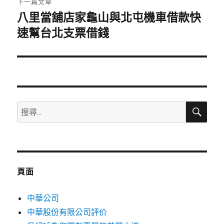
下一篇文章
八里當舖店家龜山與北屯機車借款快
下
一
速幫台北支票借錢
篇
文
章:
搜
搜
尋
尋
關
鍵
字:
頁面
中華公司
中華股份有限公司評价