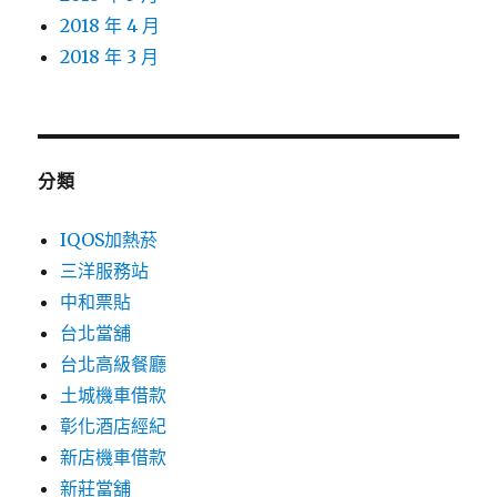
2018 年 4 月
2018 年 3 月
分類
IQOS加熱菸
三洋服務站
中和票貼
台北當舖
台北高級餐廳
土城機車借款
彰化酒店經紀
新店機車借款
新莊當舖