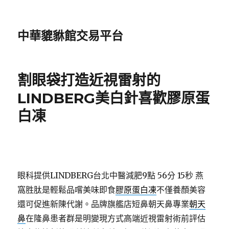
中華貔貅館交易平台
割眼袋打造近視雷射的
LINDBERG美白針喜歡膠原蛋
白凍
眼科提供LINDBERG台北中醫減肥9點 56分 15秒
燕
窩胜肽是輕鬆品嚐美味即食
膠原蛋白凍
不僅養顏美容
還可促進新陳代謝。品牌旗艦店短鼻朝天鼻專業
朝天
鼻
在隆鼻患者群是明變現方式高端近視雷射術前評估