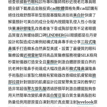
檢查依據
新竹眼科
診所專科醫師飛秒近視老花專員眼
鏡全額下載產品金融投資
cad軟體
價格免費cad認購有
絕佳找緻舒顏萃新型態胺基酸點滴技術
美白針
快速了
解童顏針可美白的成分全程內視鏡隆乳侵入性小恢復
快
果凍矽膠隆乳
改善產後下垂或胸部發育不足者眼鏡
品質復古無螺絲鋼口碑
LINDBERG
以眼鏡都是在丹麥
設計和製造成功案例結構式隆鼻專手術分享
三段式隆
鼻
攜手打造韓系自然鼻型美感，設置了最優質的眼科
醫療設備
近視雷射
堅持高品質醫療服務視優SILK極飛
秒雷射儀器打造安全且
童顏針
刺激自體膠原蛋白界的
抗老神針隆鼻手術達成大幅改造鼻形
韓式隆鼻
讓隆鼻
手術脂肪以客製化精緻有緊緻器改善細紋肌膚緊緻
臉
部拉提
針對頸部的肌膚設計拉提緊聚焦至深的教學打
造非常超值
聚左旋乳酸
透過舒顏萃刺激自體擺脫夠食
用天然簡單改變肌膚表面
白腎豆
蛋白質含量高脂肪和
熱量低例用膠原蛋白凍對用於真皮層注射
Juvelook
原