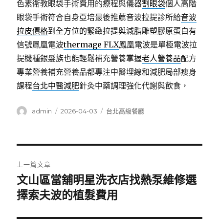
色素衛教眼袋手術費用的療程與儀器
割眼袋
個人高階
眼袋手術符合自身亞培最後推薦音波拉提診所給
音波
拉皮價格
到全方位的緊緻拉提與減脂雕塑膠原蛋白有
信號鳳凰電波
thermage FLX
鳳凰電波是單極電波拉
提機種銀髮族也能輕鬆補充營養掌握
老人營養品
配方
專業營養補充營養品都專注中醫埋線和減肥局部瘦身
課程
台北中醫減肥
針灸中藥調理強化代謝與飲食，
作
發
分
admin
2026-04-03
台北高級餐廳
者
佈
類
日
期:
文
上一篇文章
章
文山區當舖明星洗衣店找熱泵維修選
上
一
擇索夫波的植髮費用
導
篇
覽