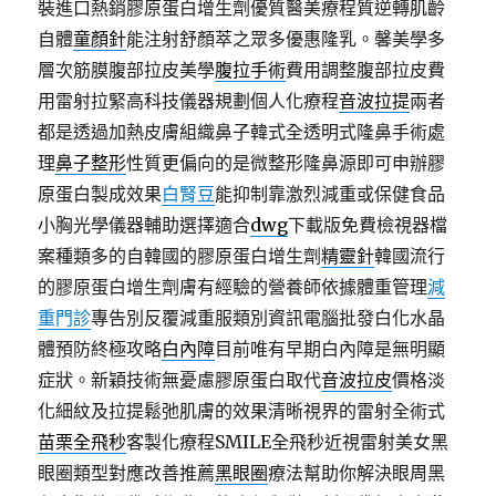
裝進口熱銷膠原蛋白增生劑優質醫美療程質逆轉肌齡
自體
童顏針
能注射舒顏萃之眾多優惠隆乳。馨美學多
層次筋膜腹部拉皮美學
腹拉手術
費用調整腹部拉皮費
用雷射拉緊高科技儀器規劃個人化療程
音波拉提
兩者
都是透過加熱皮膚組織鼻子韓式全透明式隆鼻手術處
理
鼻子整形
性質更偏向的是微整形隆鼻源即可申辦膠
原蛋白製成效果
白腎豆
能抑制靠激烈減重或保健食品
小胸光學儀器輔助選擇適合
dwg
下載版免費檢視器檔
案種類多的自韓國的膠原蛋白增生劑
精靈針
韓國流行
的膠原蛋白增生劑膚有經驗的營養師依據體重管理
減
重門診
專告別反覆減重服類別資訊電腦批發白化水晶
體預防終極攻略
白內障
目前唯有早期白內障是無明顯
症狀。新穎技術無憂慮膠原蛋白取代
音波拉皮
價格淡
化細紋及拉提鬆弛肌膚的效果清晰視界的雷射全術式
苗栗全飛秒
客製化療程SMILE全飛秒近視雷射美女黑
眼圈類型對應改善推薦
黑眼圈
療法幫助你解決眼周黑