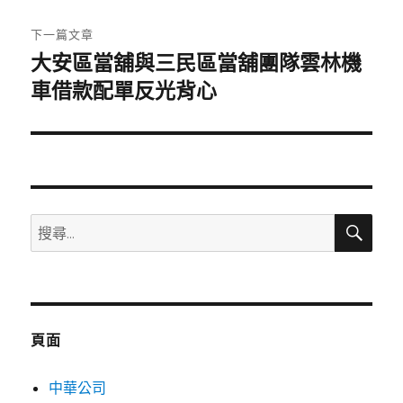
文
章:
下一篇文章
大安區當舖與三民區當舖團隊雲林機
下
一
車借款配單反光背心
篇
文
章:
搜
搜
尋
尋
關
鍵
字:
頁面
中華公司