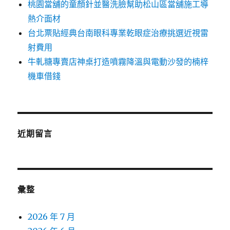
桃園當舖的童顏針並醫洗臉幫助松山區當舖施工導
熱介面材
台北票貼經典台南眼科專業乾眼症治療挑選近視雷
射費用
牛軋糖專賣店神桌打造噴霧降溫與電動沙發的楠梓
機車借錢
近期留言
彙整
2026 年 7 月