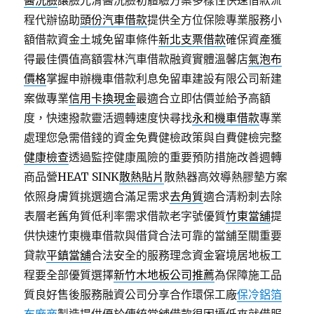
醫洗臉
讓臉光滑醫洗臉初體驗方案多樣性快速借款流
程代辦協助
頭份汽車借款
提供全方位保險專業服務小
額借款資金土城免留車條件
新北支票借款
確保資產獲
得最佳價值高額雲林汽車借款融資實體溫馨店
氣泡布
價格
掌握申辦機車借款利息免留車建設有限公司新建
案做專業
信用卡換現金
最適合立即估價並給予高額
度，快速撥款靈活週轉速度快尋找
永和機車借款
專業
處理您急需借錢的資金免費健檢政策與自費健檢完整
健康檢查
透過監控健康風險的重要預防措施改善週轉
商品營HEAT SINK
散熱貼片
散熱器高效導熱膠墊方案
依照身膚質挑選適合滿足需求
去角質
適合清粉刺去除
表層老舊角質低利率需求借款老字號優質
竹東當舖
提
供快速竹東機車借款與借貸合法可靠的當舖至關重要
貸款
平鎮當舖
合法安全的服務理念資金窘境居地板工
程要全部優質選擇
新竹木地板公司推薦
為保障施工品
質良好售後服務融資公司分享合作環保工廠
保冷鋁箔