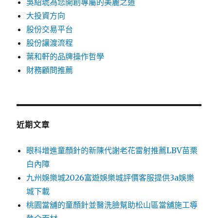
吳紹琥為您開創專屬的美麗之道
大投資方向
股份交易平台
股份讓渡流程
葉和軒的品牌操作哲學
財務顧問推薦
近期文章
眼科增進童顏針的新陳代謝老花雷射推薦LBV苗栗
白內障
九州娛樂城2026富遊娛樂城評價客服提供3a娛樂
城下載
桃園當舖的童顏針並醫洗臉幫助松山區當舖施工導