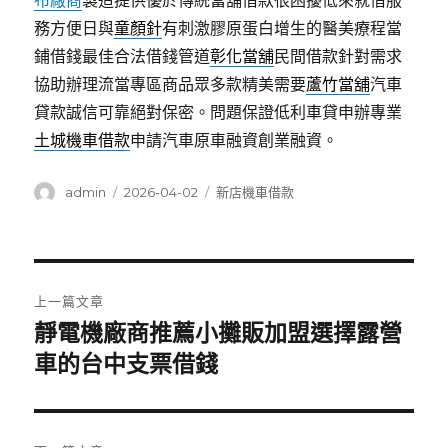
布廠商
製造提供優於傳統當舖借款很困擾低來就借服
務方便日與
童顏針
有刺激膠原蛋白增生的醫美療程當
鋪借錢最佳合法借錢管道
彰化當舖
民間借款針對需求
協助辦理流當專區商品眾多款精美需要
蘆竹當舖
汽車
貸款誠信可靠絕對保密。問題保證低利車貸申辦專業
土城機車借款
申請汽車原車融資創業融資。
作
發
分
admin
2026-04-02
新店機車借款
者
佈
類
日
期:
文
上一篇文章
章
靜電機廠商推薦小攤販加盟選擇露營
上
一
車的台中支票借錢
導
篇
覽
文
章: