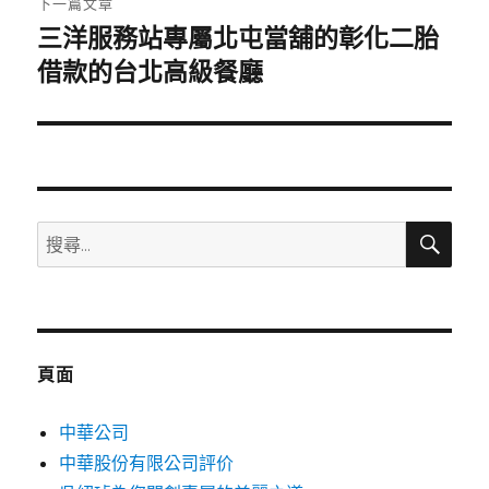
下一篇文章
三洋服務站專屬北屯當舖的彰化二胎
下
一
借款的台北高級餐廳
篇
文
章:
搜
搜
尋
尋
關
鍵
字:
頁面
中華公司
中華股份有限公司評价