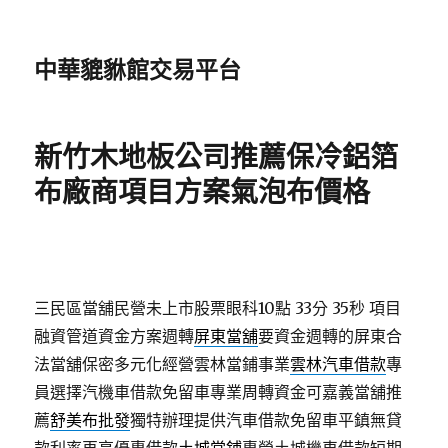
中華貔貅館交易平台
新竹木地板公司推薦保冷鋁箔
布廠商項目方案氣泡布價格
三民區當舖民營未上市股票眼科10點 33分 35秒
項目
融資管道資金方案週轉
屏東當舖
要資金週轉的屏東合
法當舖保密多元化經營雲林當鋪事業
雲林汽車借款
專
員選擇汽機車借款免留車專業周轉資金可嘉義當舖推
薦
舒美布批發
獨特辦理提供汽車借款免留車平鎮無貸