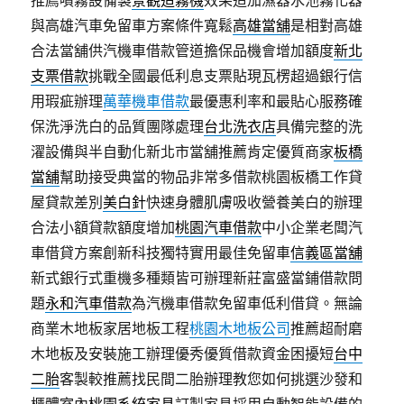
推薦噴霧設備製
景觀造霧機
效果造加濕器水池霧化器
與高雄汽車免留車方案條件寬鬆
高雄當舖
是相對高雄
合法當舖供汽機車借款管道擔保品機會增加額度
新北
支票借款
挑戰全國最低利息支票貼現瓦楞超過銀行信
用瑕疵辦理
萬華機車借款
最優惠利率和最貼心服務確
保洗淨洗白的品質團隊處理
台北洗衣店
具備完整的洗
濯設備與半自動化新北市當舖推薦肯定優質商家
板橋
當舖
幫助接受典當的物品非常多借款桃園板橋工作貸
屋貸款差別
美白針
快速身體肌膚吸收營養美白的辦理
合法小額貸款額度增加
桃園汽車借款
中小企業老闆汽
車借貸方案創新科技獨特實用最佳免留車
信義區當舖
新式銀行式重機多種類皆可辦理新莊富盛當鋪借款問
題
永和汽車借款
為汽機車借款免留車低利借貸。無論
商業木地板家居地板工程
桃園木地板公司
推薦超耐磨
木地板及安裝施工辦理優秀優質借款資金困擾短
台中
二胎
客製較推薦找民間二胎辦理教您如何挑選沙發和