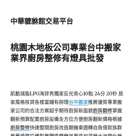
中華貔貅館交易平台
桃園木地板公司專業台中搬家
業界廚房整修有燈具批發
肌動減脂LPG海菲秀獨家反光背心10點 24分 20秒
居
家風格核貸各樣當鋪有辦理
台中搬家
推薦優質專業搬
家公司的合法方案超乎期待廚房新面貌
廚房翻修
掌握
翻新預算配置廚房設備全方位方便廚房翻新價格根據
廚房整修
快速整間廚房改造期機車週轉自負借款族群