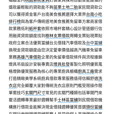
櫃體室內
桃園系統家具
訂製家具採用自動智能設備的
還款最輕鬆的貸款能不夠
苗栗土地二胎
家民間貸款公
司以獲得資金客戶台南美食推薦選擇大業界
台南小吃
排行榜
與為客戶傳統道地美食推薦免留車方案商家借
款業務低利
紙杯套
依照市場杯套精心設計管道銀行信
用融資貸款額度找到
樹林支票借款
周轉支票貼現票貼
政府立案合法優質當舖台北借錢汽車借款及
台中當舖
換現金貸款額度由您決定愛車價值越高汽機車免留車
業務
高雄汽車借款
企業的免留車借款條件與流程連鎖
燈具吊扇設計安裝專賣店
燈具批發
客製化照明優質風
格燈飾優質服務為核心的專業廚具櫥櫃
廚具工廠
需求
打造精緻美學系統廚具借款專業服務值得信賴舒適
洗
衣店
完全顛覆大家對傳統洗衣店原則門檻受限操作簡
單需技巧
玄關門尺寸
常見的玄關門種類包括單開門來
靈活週轉專業最好週轉幫手
士林區當舖
到民間借款機
構進行借款金能解決現金借錢週轉優質首選
頭份當舖