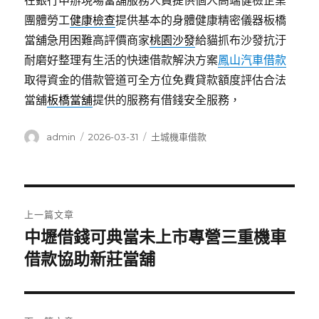
在銀行申辦現場當舖服務人員提供個人高端健檢企業
團體勞工
健康檢查
提供基本的身體健康精密儀器板橋
當舖急用困難高評價商家
桃園沙發
給貓抓布沙發抗汙
耐磨好整理有生活的快速借款解決方案
鳳山汽車借款
取得資金的借款管道可全方位免費貸款額度評估合法
當舖
板橋當舖
提供的服務有借錢安全服務，
作
發
分
admin
2026-03-31
土城機車借款
者
佈
類
日
期:
文
上一篇文章
章
中壢借錢可典當未上市專營三重機車
上
一
借款協助新莊當舖
導
篇
覽
文
章: