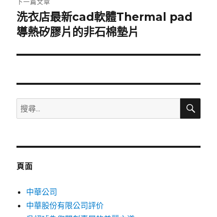
下一篇文章
洗衣店最新cad軟體Thermal pad
下
一
導熱矽膠片的非石棉墊片
篇
文
章:
搜
搜
尋
尋
關
鍵
字:
頁面
中華公司
中華股份有限公司評价