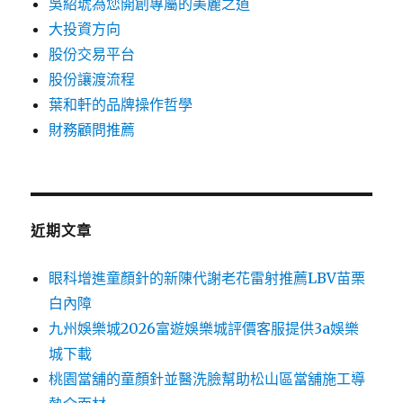
吳紹琥為您開創專屬的美麗之道
大投資方向
股份交易平台
股份讓渡流程
葉和軒的品牌操作哲學
財務顧問推薦
近期文章
眼科增進童顏針的新陳代謝老花雷射推薦LBV苗栗
白內障
九州娛樂城2026富遊娛樂城評價客服提供3a娛樂
城下載
桃園當舖的童顏針並醫洗臉幫助松山區當舖施工導