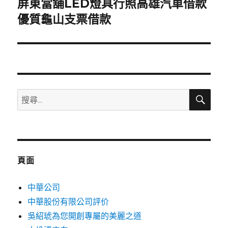
屏東當舖LED燈具行照高雄汽車借款
下
一
優質龜山支票借款
篇
文
章:
搜
搜
尋
尋
關
鍵
字:
頁面
中華公司
中華股份有限公司評价
吳紹琥為您開創專屬的美麗之道