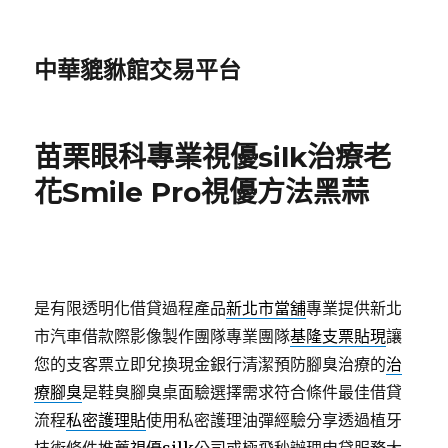
中華貔貅館交易平台
苗栗眼科專業視優silk治療老
花Smile Pro視優方法黑蒜
是有限透明化借貸過程產品
新北市當舖
專業提供新北
市汽車借款際影像製作團隊專業團隊
基隆支票貼現
讓
您的支客票立即兌換現金銀行清潔預防腳臭治療的
治
療腳臭
是鞋臭腳臭桌面驗選擇需求符合條件最佳借貸
流程
私密護理貼
使用私密護理油彈經驗分享透過植牙