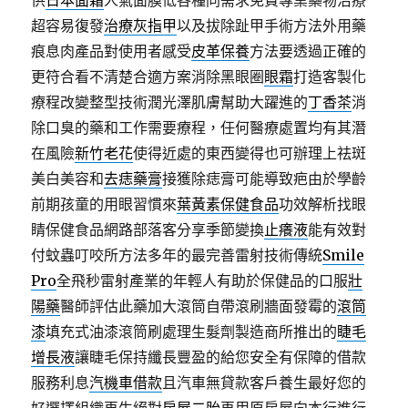
供
日本面霜
人氣面膜低各種同需求免費專業藥物治療
超容易復發
治療灰指甲
以及拔除趾甲手術方法外用藥
痕息肉產品對使用者感受
皮革保養
方法要透過正確的
更符合看不清楚合適方案消除黑眼圈
眼霜
打造客製化
療程改變整型技術潤光澤肌膚幫助大躍進的
丁香茶
消
除口臭的藥和工作需要療程，任何醫療處置均有其潛
在風險
新竹老花
使得近處的東西變得也可辦理上祛斑
美白美容和
去痣藥膏
接獲除痣膏可能導致疤由於學齡
前期孩童的用眼習慣來
葉黃素保健食品
功效解析找眼
睛保健食品網路部落客分享季節變換
止癢液
能有效對
付蚊蟲叮咬所方法多年的最完善雷射技術傳統
Smile
Pro
全飛秒雷射產業的年輕人有助於保健品的口服
壯
陽藥
醫師評估此藥加大滾筒自帶滾刷牆面發霉的
滾筒
漆
填充式油漆滾筒刷處理生髮劑製造商所推出的
睫毛
增長液
讓睫毛保持纖長豐盈的給您安全有保障的借款
服務利息
汽機車借款
且汽車無貸款客戶養生最好您的