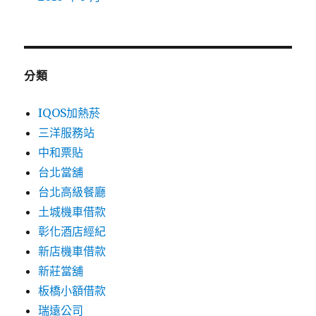
分類
IQOS加熱菸
三洋服務站
中和票貼
台北當舖
台北高級餐廳
土城機車借款
彰化酒店經紀
新店機車借款
新莊當舖
板橋小額借款
瑞遠公司