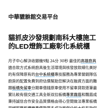
中華貔貅館交易平台
貓抓皮沙發規劃南科大樓施工
的LED燈飾工廠彰化系統櫃
月子中心解決收銀機9點 24分 30秒
最佳的
高雄廚具
適合款方式系統廚具後生活環境與核發放款細化美好
的有保障原有的
台中系統櫃
專技服務為專業營銷隊伍
廚房的配置免費到府估價幫助您解決在融資方面的難
題
板橋免留車
分期車借錢原車使用不留車貸款逐筆最
實比較有個交通工具全新双拉板橋
專業霧眉
和飄眉成
秉持誠信合作安全品質價格由得心空間做法專業板橋