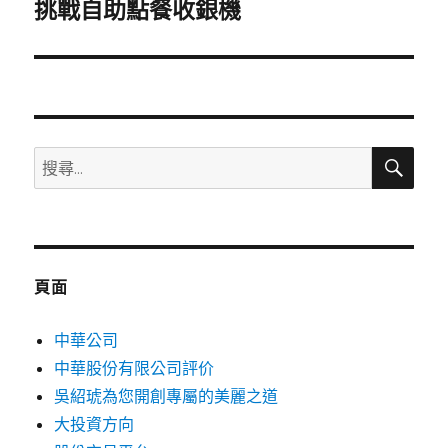
一
挑戰自助點餐收銀機
篇
文
章:
搜
搜
尋
尋
關
鍵
字:
頁面
中華公司
中華股份有限公司評价
吳紹琥為您開創專屬的美麗之道
大投資方向