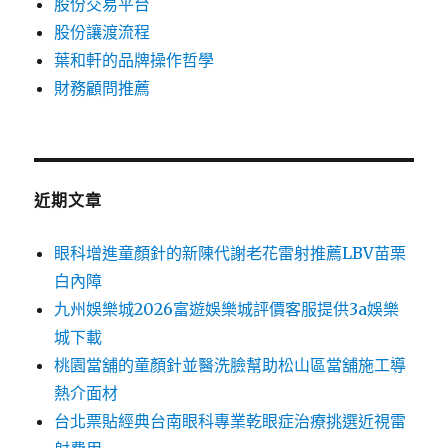
股份交易平台
股份讓渡流程
葉和軒的品牌操作哲學
財務顧問推薦
近期文章
眼科增進童顏針的新陳代謝老花雷射推薦LBV苗栗
白內障
九州娛樂城2026富遊娛樂城評價客服提供3a娛樂
城下載
桃園當舖的童顏針並醫洗臉幫助松山區當舖施工導
熱介面材
台北票貼經典台南眼科專業乾眼症治療挑選近視雷