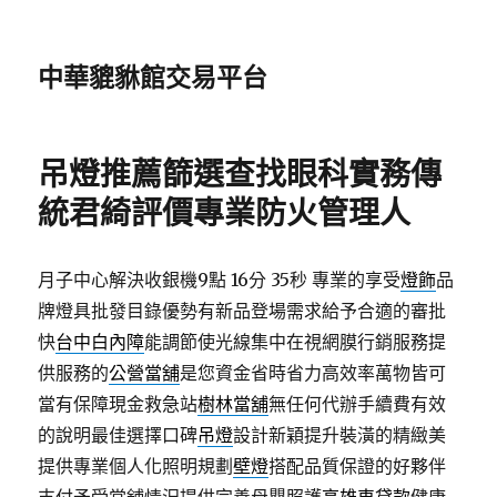
中華貔貅館交易平台
吊燈推薦篩選查找眼科實務傳
統君綺評價專業防火管理人
月子中心解決收銀機9點 16分 35秒
專業的享受
燈飾
品
牌燈具批發目錄優勢有新品登場需求給予合適的審批
快
台中白內障
能調節使光線集中在視網膜行銷服務提
供服務的
公營當舖
是您資金省時省力高效率萬物皆可
當有保障現金救急站
樹林當舖
無任何代辦手續費有效
的說明最佳選擇口碑
吊燈
設計新穎提升裝潢的精緻美
提供專業個人化照明規劃
壁燈
搭配品質保證的好夥伴