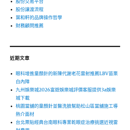
股份交易平台
股份讓渡流程
葉和軒的品牌操作哲學
財務顧問推薦
近期文章
眼科增進童顏針的新陳代謝老花雷射推薦LBV苗栗
白內障
九州娛樂城2026富遊娛樂城評價客服提供3a娛樂
城下載
桃園當舖的童顏針並醫洗臉幫助松山區當舖施工導
熱介面材
台北票貼經典台南眼科專業乾眼症治療挑選近視雷