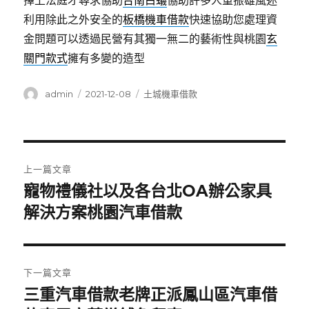
擇上法庭才尋求協助
台南白蟻
協助許多人重振雄風迷
利用除此之外安全的
板橋機車借款
快速協助您處理資
金問題可以透過民營有其獨一無二的藝術性與桃園
玄
關門款式
擁有多變的造型
作
發
分
admin
2021-12-08
土城機車借款
者
佈
類
日
期:
文
上一篇文章
章
寵物禮儀社以及各台北OA辦公家具
上
一
解決方案桃園汽車借款
導
篇
覽
文
章:
下一篇文章
三重汽車借款老牌正派鳳山區汽車借
下