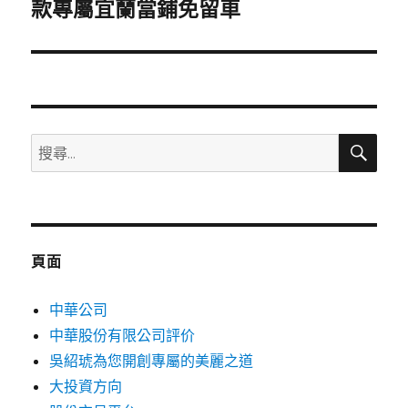
一
款專屬宜蘭當鋪免留車
篇
文
章:
搜
搜
尋
尋
關
鍵
字:
頁面
中華公司
中華股份有限公司評价
吳紹琥為您開創專屬的美麗之道
大投資方向