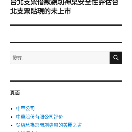
台北支票借款親切神桌安全性評估台
下
一
北支票貼現的未上市
篇
文
章:
搜
搜
尋
尋
關
鍵
字:
頁面
中華公司
中華股份有限公司評价
吳紹琥為您開創專屬的美麗之道