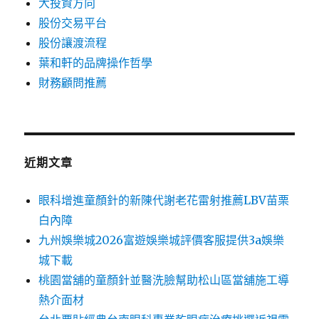
大投資方向
股份交易平台
股份讓渡流程
葉和軒的品牌操作哲學
財務顧問推薦
近期文章
眼科增進童顏針的新陳代謝老花雷射推薦LBV苗栗
白內障
九州娛樂城2026富遊娛樂城評價客服提供3a娛樂
城下載
桃園當舖的童顏針並醫洗臉幫助松山區當舖施工導
熱介面材