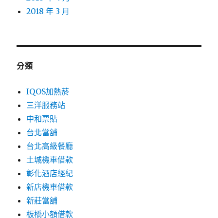
2018 年 3 月
分類
IQOS加熱菸
三洋服務站
中和票貼
台北當舖
台北高級餐廳
土城機車借款
彰化酒店經紀
新店機車借款
新莊當舖
板橋小額借款