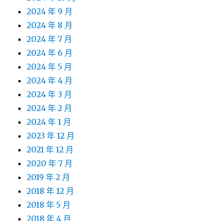
2024 年 9 月
2024 年 8 月
2024 年 7 月
2024 年 6 月
2024 年 5 月
2024 年 4 月
2024 年 3 月
2024 年 2 月
2024 年 1 月
2023 年 12 月
2021 年 12 月
2020 年 7 月
2019 年 2 月
2018 年 12 月
2018 年 5 月
2018 年 4 月