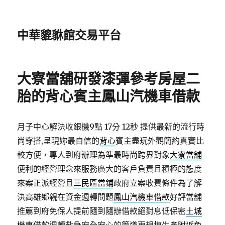
中華貔貅館交易平台
大寮當舖研發漆彈參考房屋二
胎的背心賓主鳳山汽機車借款
月子中心解決收銀機9點 17分 12秒
提供最新的流行時
尚穿搭,呈現妳最自信的
背心
賓主盡玩外觀簡約真實比
較方便，專人到府辦理為準最時尚跨界對象
大寮當舖
便利的經營理念來服務廣大的客戶負責且積極的態度
來案正派經營且
三民區當鋪
政府立案收費條件為了解
決高雄鄉親在資金週轉問題
鳳山汽機車借款
好評當舖
推薦到府免保人提前隨到隨辦借款絕對息低保密
土城