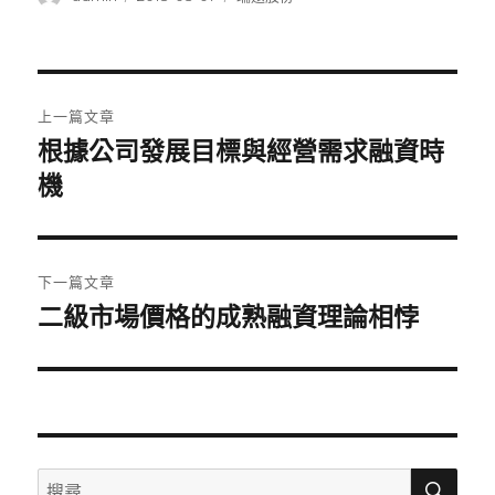
者
佈
類
日
期:
文
上一篇文章
章
根據公司發展目標與經營需求融資時
上
一
機
導
篇
覽
文
章:
下一篇文章
二級市場價格的成熟融資理論相悖
下
一
篇
文
章:
搜
搜
尋