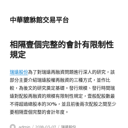
中華貔貅館交易平台
相隔壹個完整的會計有限制性
規定
瑞遠股份
為了對瑞遠再融資問題進行深人的研究，該
部分主要介紹瑞遠股權再融資的三種方式，並作比
較，為後文的研究奠定基礎。發行規模、發行時間瑞
遠對配股再融資的規模有限制性規定，壹般配股數最
不得超過總股本的30%，並且前後兩次配股之間至少
要相隔壹個完整的會計年度。
作
發
分
admin
2018-03-07
瑞遠股份