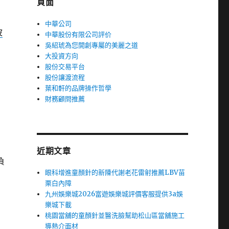
頁面
中華公司
波
中華股份有限公司評价
吳紹琥為您開創專屬的美麗之道
大投資方向
股份交易平台
股份讓渡流程
葉和軒的品牌操作哲學
財務顧問推薦
近期文章
負
眼科增進童顏針的新陳代謝老花雷射推薦LBV苗
栗白內障
九州娛樂城2026富遊娛樂城評價客服提供3a娛
樂城下載
桃園當舖的童顏針並醫洗臉幫助松山區當舖施工
導熱介面材