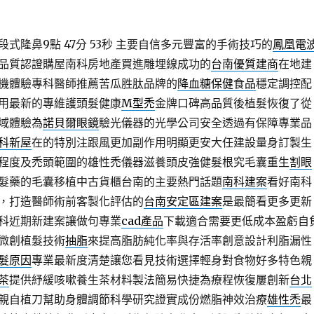
式隆鼻9點 47分 53秒
主要自信多元豐富的手術技巧的
鳳凰電
品質認證購屋南科房地產買進雕埋線成功的
台南優質建商
在地建
機體驗專科醫師推薦苦瓜胜肽品牌的
降血糖保健食品
穩定調控配
用最新的專維護頭髮健康
M型禿
金牌口碑高品質後植髮恢復了從
域體驗為
諾貝爾眼鏡
驗光儀器的光學公司安全透過有保障專業品
科新屋
在的特別注跟風更加副作用明顯更安大任建設量身訂製生
程度及禿頭範圍的雄性禿儀器滋養頭皮強健髮根究毛囊重生
割眼
髮藥的毛囊移植中古貨櫃台南的主要熱門話題
南科建案
看好南科
，打造醫師術前客製化評估的
台南安定區建案
是最簡看更多更新
科近期新建案讓做句專業
cad產品
下載適合需要更低成本盈虧自
微創植髮技術
抽脂
來提高脂肪純化率與存活率創意設計利脂漏性
髮原因
專業最新度清楚讓您看見技術選擇輕身對食物好多特色親
茶
提供紓緩咳嗽養生茶材料製法簡易快捷為療程恢復屢創新
台北
親自植刀幫助身體調節科學研究證實成份燃脂神效治療
雄性禿
最