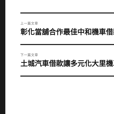
文
上一篇文章
章
彰化當舖合作最佳中和機車借
上
一
導
篇
覽
文
下一篇文章
章:
土城汽車借款讓多元化大里機
下
一
篇
文
章: