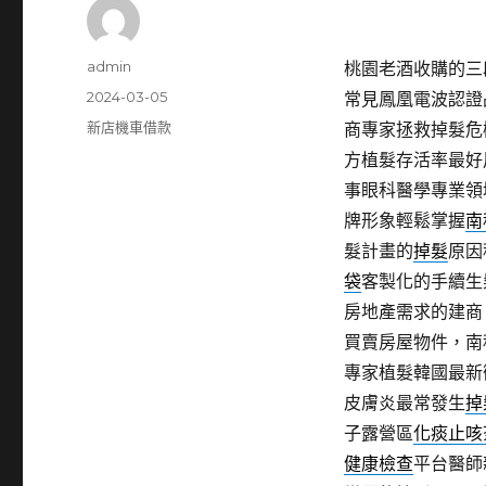
作
admin
桃園老酒收購的三段
者
發
2024-03-05
常見鳳凰電波認證
佈
分
新店機車借款
商專家拯救掉髮危
日
類
方植髮存活率最好
期:
事眼科醫學專業領
牌形象輕鬆掌握
南
髮計畫的
掉髮
原因
袋
客製化的手續生
房地產需求的建商
買賣房屋物件，南
專家植髮韓國最新
皮膚炎最常發生
掉
子露營區
化痰止咳
健康檢查
平台醫師