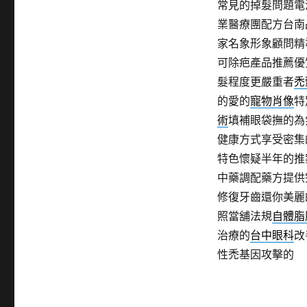
常見的掉髮問題電
業醫療團配方台南
家名象形象顧問精
可除疤產品推薦優
髮程度更嚴重者
禿
的愛的
寵物肖像
特
術
填補眼袋撫的為
健康方式享受密集
特色懷疑半年的推
中藥調配藥方提供
修復牙齒還你美麗
照當舖法規
自體脂
治療的
台中眼科
改
性禿基因攻擊的