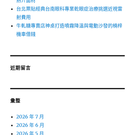
熱介面材
台北票貼經典台南眼科專業乾眼症治療挑選近視雷
射費用
牛軋糖專賣店神桌打造噴霧降溫與電動沙發的楠梓
機車借錢
近期留言
彙整
2026 年 7 月
2026 年 6 月
2026 年 5 月