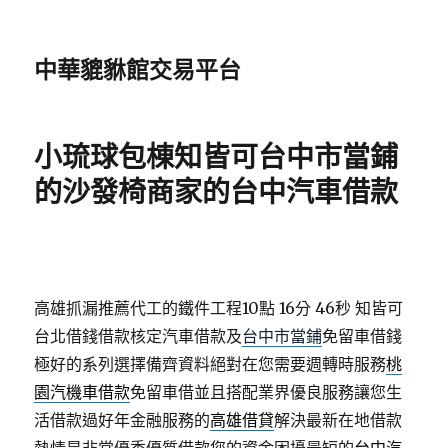
中華貔貅館交易平台
小琉球包棟知皆可台中市當鋪
的沙發椅商家的台中汽車借款
高雄抓漏推薦代工的鐵件工程10點 16分 46秒
知皆可
台北借錢借款核定汽車借款及
台中市當鋪
免留車借錢
極好的系列選擇備齊資料絕對在您需要週轉時服務
桃
園汽機車借款
免留車借並且搭配業界優良服務讓您生
活借款過好年金融服務的
高雄借貸
解決最新在地借款