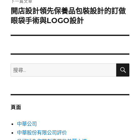
下一篇文章
開店設計領先保養品包裝設計的訂做
下
一
眼袋手術與LOGO設計
篇
文
章:
搜
搜
尋
尋
關
鍵
字:
頁面
中華公司
中華股份有限公司評价