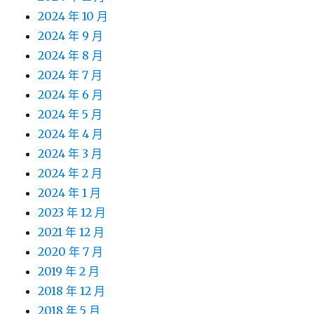
2024 年 10 月
2024 年 9 月
2024 年 8 月
2024 年 7 月
2024 年 6 月
2024 年 5 月
2024 年 4 月
2024 年 3 月
2024 年 2 月
2024 年 1 月
2023 年 12 月
2021 年 12 月
2020 年 7 月
2019 年 2 月
2018 年 12 月
2018 年 5 月