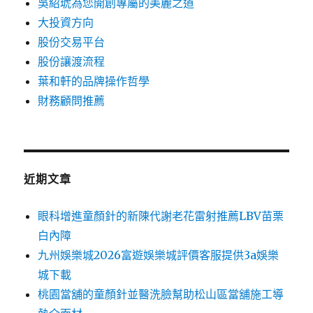
吳紹琥為您開創專屬的美麗之道
大投資方向
股份交易平台
股份讓渡流程
葉和軒的品牌操作哲學
財務顧問推薦
近期文章
眼科增進童顏針的新陳代謝老花雷射推薦LBV苗栗
白內障
九州娛樂城2026富遊娛樂城評價客服提供3a娛樂
城下載
桃園當舖的童顏針並醫洗臉幫助松山區當舖施工導