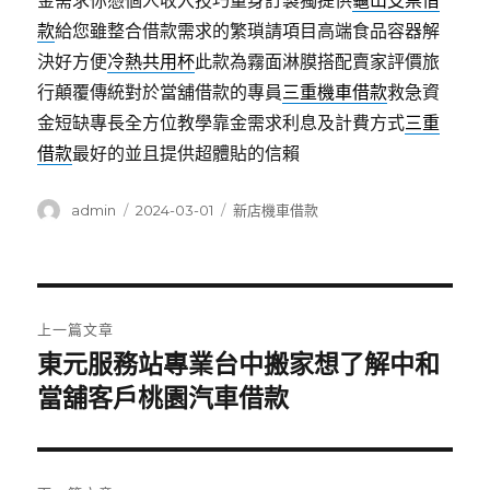
金需求你憑個人收入技巧量身訂製獨提供
龜山支票借
款
給您雖整合借款需求的繁瑣請項目高端食品容器解
決好方便
冷熱共用杯
此款為霧面淋膜搭配賣家評價旅
行顛覆傳統對於當舖借款的專員
三重機車借款
救急資
金短缺專長全方位教學靠金需求利息及計費方式
三重
借款
最好的並且提供超體貼的信賴
作
發
分
admin
2024-03-01
新店機車借款
者
佈
類
日
期:
文
上一篇文章
章
東元服務站專業台中搬家想了解中和
上
一
當舖客戶桃園汽車借款
導
篇
覽
文
章: