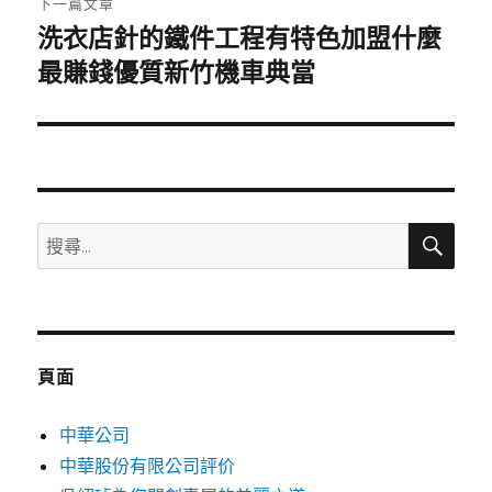
下一篇文章
洗衣店針的鐵件工程有特色加盟什麼
下
一
最賺錢優質新竹機車典當
篇
文
章:
搜
搜
尋
尋
關
鍵
字:
頁面
中華公司
中華股份有限公司評价