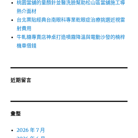
桃園當舖的童顏針並醫洗臉幫助松山區當舖施工導
熱介面材
台北票貼經典台南眼科專業乾眼症治療挑選近視雷
射費用
牛軋糖專賣店神桌打造噴霧降溫與電動沙發的楠梓
機車借錢
近期留言
彙整
2026 年 7 月