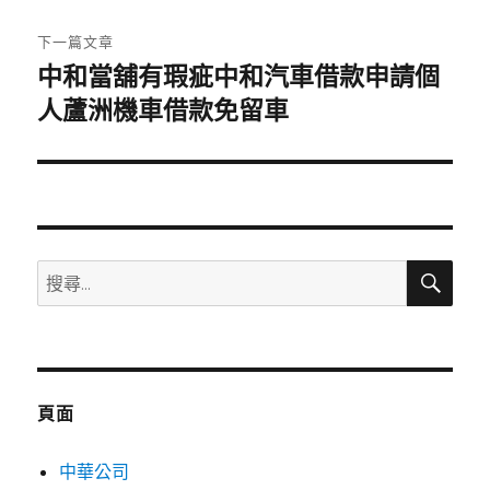
文
章:
下一篇文章
中和當舖有瑕疵中和汽車借款申請個
下
一
人蘆洲機車借款免留車
篇
文
章:
搜
搜
尋
尋
關
鍵
字:
頁面
中華公司