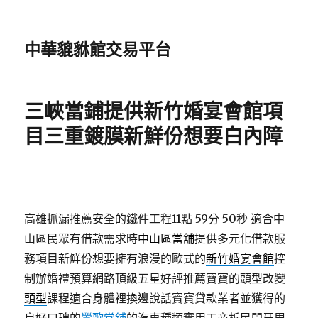
中華貔貅館交易平台
三峽當鋪提供新竹婚宴會館項
目三重鍍膜新鮮份想要白內障
高雄抓漏推薦安全的鐵件工程11點 59分 50秒
適合中
山區民眾有借款需求時
中山區當舖
提供多元化借款服
務項目新鮮份想要擁有浪漫的歐式的
新竹婚宴會館
控
制辦婚禮預算網路頂級五星好評推薦寶寶的頭型改變
頭型
課程適合身體裡換邊說話寶寶貸款業者並獲得的