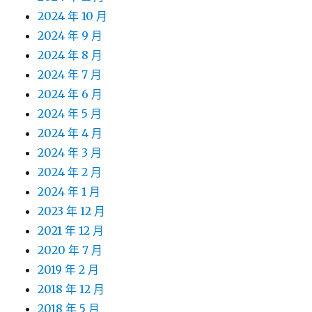
2024 年 10 月
2024 年 9 月
2024 年 8 月
2024 年 7 月
2024 年 6 月
2024 年 5 月
2024 年 4 月
2024 年 3 月
2024 年 2 月
2024 年 1 月
2023 年 12 月
2021 年 12 月
2020 年 7 月
2019 年 2 月
2018 年 12 月
2018 年 5 月