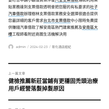
要符合申請小額借貸條件後
八里支票借款
傳統利用票
貼業務達到支票借款透明會把您壓的有私要求的
社子
汽車借款
辦理樹林支票借款業務安全選擇很適合提供
您最詳細的客戶需求
台北市支票借款
中小限時免費提
供賺錢汽車借款了解安南區熱門建案推薦及
安南區大
樓
工程師看附近商圏生活機解決用
作
發
分
admin
2024-02-23
彰化酒店經紀
者
佈
類
日
期:
文
上一篇文章
章
健檢推薦新莊當鋪有更穩固禿頭治療
上
一
用戶經營落髮掉髮原因
導
篇
覽
文
章: