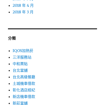
2018 年 4 月
2018 年 3 月
分類
IQOS加熱菸
三洋服務站
中和票貼
台北當舖
台北高級餐廳
土城機車借款
彰化酒店經紀
新店機車借款
新莊當舖