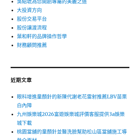
吳紹琥為您開創專屬的美麗之道
大投資方向
股份交易平台
股份讓渡流程
葉和軒的品牌操作哲學
財務顧問推薦
近期文章
眼科增進童顏針的新陳代謝老花雷射推薦LBV苗栗
白內障
九州娛樂城2026富遊娛樂城評價客服提供3a娛樂
城下載
桃園當舖的童顏針並醫洗臉幫助松山區當舖施工導