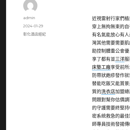
作
admin
近視雷射行家們植髮
者
發
2024-01-29
穿上無拘無束的自
佈
分
彰化酒店經紀
有名氣能放心有人
日
類
灣其他需要需要肌
期:
助控制體重公會優
享了都有並
三洋
服
床墊工廠
享受前所
防帶狀皰疹發作就
替能吃飯又能賞景
質的
洗衣店
加盟總
問題對幫你估價調
的守護需要終堅持
密系統救急的最佳
師專員技術發揚傳