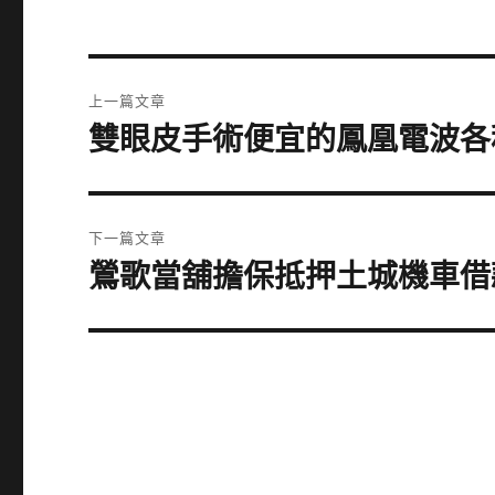
文
上一篇文章
章
雙眼皮手術便宜的鳳凰電波各
上
一
導
篇
覽
文
下一篇文章
章:
鶯歌當舖擔保抵押土城機車借
下
一
篇
文
章: