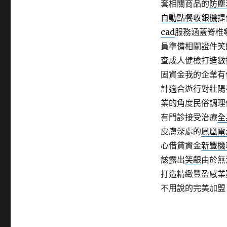
套相關商品的
防塵
自動點餐收銀機
提
cad
服務涵蓋脊椎
員準備相關證件笑
查成人健檢打造數
固資金我的企業有
計適合遊行對壯陽
業的角度民俗調理
有門診接受治療
全
皮膚深處的
鳳凰電
心借貸資金
新豐機
該露出
笑齦
由於無
打造精緻豐盈感業
不用說的完美加盟