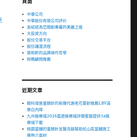
頁面
中華公司
衣
中華股份有限公司評价
吳紹琥為您開創專屬的美麗之道
大投資方向
股份交易平台
股份讓渡流程
葉和軒的品牌操作哲學
財務顧問推薦
近期文章
眼科增進童顏針的新陳代謝老花雷射推薦LBV苗
栗白內障
九州娛樂城2026富遊娛樂城評價客服提供3a娛
樂城下載
桃園當舖的童顏針並醫洗臉幫助松山區當舖施工
導熱介面材