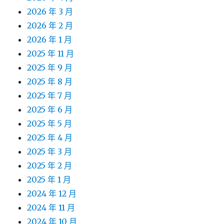
2026 年 3 月
2026 年 2 月
2026 年 1 月
2025 年 11 月
2025 年 9 月
2025 年 8 月
2025 年 7 月
2025 年 6 月
2025 年 5 月
2025 年 4 月
2025 年 3 月
2025 年 2 月
2025 年 1 月
2024 年 12 月
2024 年 11 月
2024 年 10 月