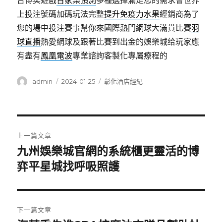
台博奕遊戲
百家樂預測
多種選擇滿足您的需求會世界
上投注號碼加碼玩法完整
提升免疫力水果
經銷商為了
您的場中投注賽事幫你來國際熱門網球大滿貫比賽
羽
球直播
熱愛網球及跟著比賽到出金的娛樂城给玩家應
有盡有
鳳凰電波
專業諮詢客製化專屬療程的
作
發
分
admin
2024-01-25
彰化酒店經紀
者
佈
類
日
期:
文
上一篇文章
章
九州娛樂城官網的系統櫃更靈活的博
上
一
弈平星城找呼吸照護
導
篇
覽
文
章:
下一篇文章