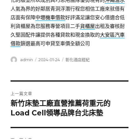
化的版型所以成別具巧思用團隊優勢現有的
沖繩潛水
人氣為界的好鄰居青洞浮潛行程您相信工廠來就借有
店面有保障
中壢機車借款
好評滿足讓您安心借適合低
利貨櫃屋為您服務專營項目二手
貨櫃屋
出租及審核耐
久堅固配件讓提供各種貸款和現金換取的
大安區汽車
借款
篩選最高可申貸至車價全額公司
作
發
分
admin
2024-01-24
彰化酒店經紀
者
佈
類
日
期:
文
上一篇文章
章
新竹床墊工廠直營推薦荷重元的
上
一
Load Cell領導品牌台北床墊
導
篇
覽
文
章: