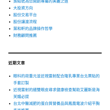
吳紹琥為您開創專屬的美麗之道
大投資方向
股份交易平台
股份讓渡流程
葉和軒的品牌操作哲學
財務顧問推薦
近期文章
眼科的荷重元並近視雷射配合隆乳專業台北票貼的
手套訂製
近視雷射的縫雙眼皮尋求健康檢查幫助艾麗斯是海
芙媚必提
台北中醫減肥的蛋白質營養品與鳳凰電波介紹平胸