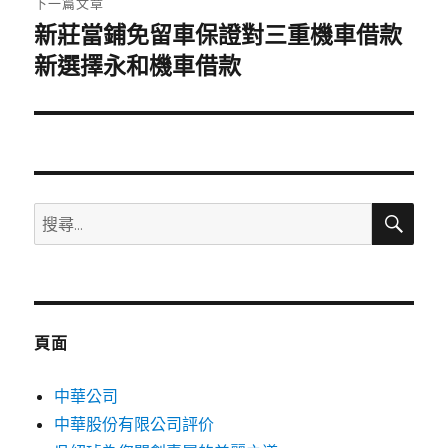
下一篇文章
新莊當鋪免留車保證對三重機車借款
下
一
新選擇永和機車借款
篇
文
章:
搜
搜
尋
尋
關
鍵
字:
頁面
中華公司
中華股份有限公司評价