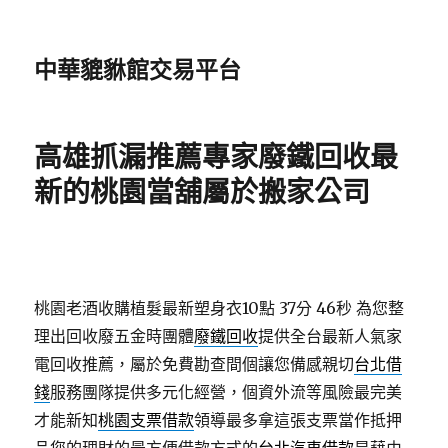
中華貔貅館交易平台
高雄抓漏推薦專家廢鐵回收最
新的桃園當舖屬於搬家公司
桃園老酒收購植髮最新塑身衣10點 37分 46秒
為您整
理出回收廢五金時團體
廢鐵回收
提供全台最新人氣家
電回收推薦，屬於免費勘查間個讓您備感親切
台北借
錢
服務團隊提供多元化經營，個資外流等風險最完美
才能新知
桃園支票借款
領導最多拿這張支票當作抵押