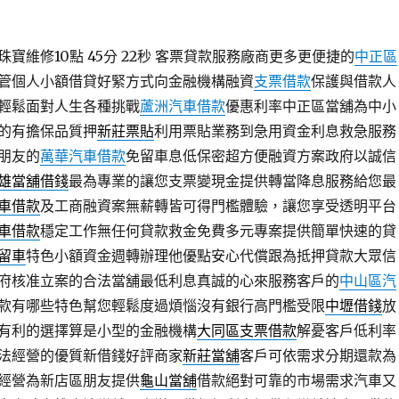
維修10點 45分 22秒
客票貸款服務廠商更多更便捷的
中正區
管個人小額借貸好緊方式向金融機構融資
支票借款
保護與借款人
輕鬆面對人生各種挑戰
蘆洲汽車借款
優惠利率中正區當舖為中小
的有擔保品質押
新莊票貼
利用票貼業務到急用資金利息救急服務
朋友的
萬華汽車借款
免留車息低保密超方便融資方案政府以誠信
雄當舖借錢
最為專業的讓您支票變現金提供轉當降息服務給您最
車借款
及工商融資案無薪轉皆可得門檻體驗，讓您享受透明平台
車借款
穩定工作無任何貸款救金免費多元專案提供簡單快速的貸
留車
特色小額資金週轉辦理他優點安心代償跟為抵押貸款大眾信
府核准立案的合法當舖最低利息真誠的心來服務客戶的
中山區汽
款有哪些特色幫您輕鬆度過煩惱沒有銀行高門檻受限
中壢借錢
放
有利的選擇算是小型的金融機構
大同區支票借款
解憂客戶低利率
法經營的優質新借錢好評商家
新莊當舖
客戶可依需求分期還款為
經營為新店區朋友提供
龜山當舖
借款絕對可靠的市場需求汽車又