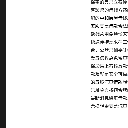
保密的典當立案優
客製您的借錢方案
辦的
中和房屋借錢
五股支票借款
合法
缺錢急用免煩惱家
快速便捷需求在三
台北公營當鋪委託
業五倍救急免留車
保證馬上審核放款
款及就是安全可靠
的
五股汽車借款
想
當舖
負責找適合您
最新消息機車借款
票換現金支票汽車