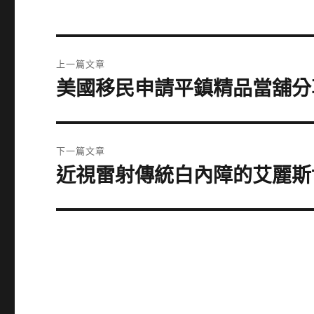
文
上一篇文章
章
美國移民申請平鎮精品當舖分
上
一
導
篇
覽
文
下一篇文章
章:
近視雷射傳統白內障的艾麗斯
下
一
篇
文
章: