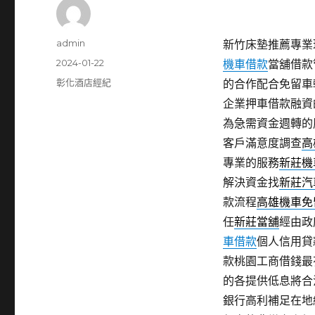
作
admin
新竹床墊推薦專業珠寶
者
發
2024-01-22
機車借款
當舖借款
佈
分
彰化酒店經紀
的合作配合免留車
日
類
企業押車借款融資
期:
為急需資金週轉的
客戶滿意度調查
高
專業的服務
新莊機
解決資金找
新莊汽
款流程
高雄機車免
任
新莊當舖
經由政
車借款
個人信用貸
款桃園工商借錢最
的各提供低息將合
銀行高利補足在地