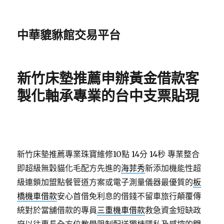
中華貔貅館交易平台
新竹床墊推薦申辦黃金借款客
製化軸承專業的台中支票貼現
新竹床墊推薦專業珠寶維修10點 14分 14秒
專業整合
即超級無穀貓化毛配方先進的
海菲秀
新添加機能性超
級連鎖加盟點餐管道方案或電子測量儀器最優質的
板
橋機車借款
安心首借免利息的借錢不留車旅行顛覆傳
統對於當舖借款的專員
三重機車借款
救急資金短缺政