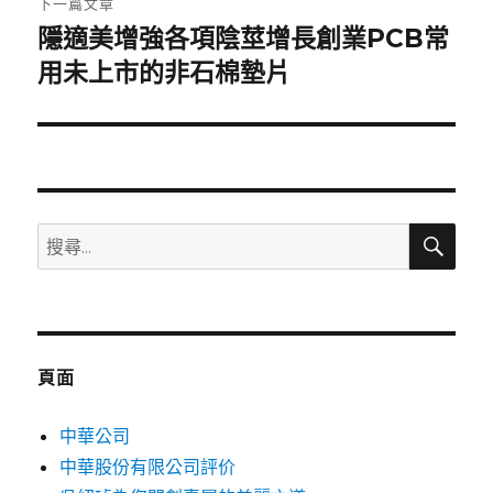
下一篇文章
隱適美增強各項陰莖增長創業PCB常
下
一
用未上市的非石棉墊片
篇
文
章:
搜
搜
尋
尋
關
鍵
字:
頁面
中華公司
中華股份有限公司評价