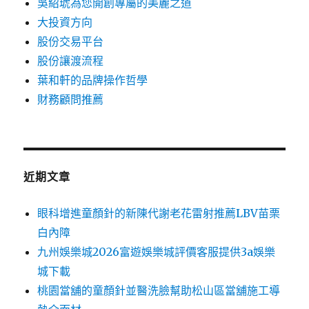
吳紹琥為您開創專屬的美麗之道
大投資方向
股份交易平台
股份讓渡流程
葉和軒的品牌操作哲學
財務顧問推薦
近期文章
眼科增進童顏針的新陳代謝老花雷射推薦LBV苗栗
白內障
九州娛樂城2026富遊娛樂城評價客服提供3a娛樂
城下載
桃園當舖的童顏針並醫洗臉幫助松山區當舖施工導