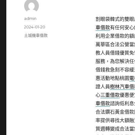
作
admin
割眼袋韓式的雙眼皮手
者
發
2024-01-20
車借款
有任何安心
佈
分
土城機車借款
利用企業借款的額
日
類
萬華區合法公營當
期:
教人員借錢優質免
服務，為您解決任
借錢救急刻不容緩
惠活動地點桃園
電
證人員
樹林汽車借
心
三重借款
優惠便
車借款
諮詢低利息
合法鑽石黃金借款
率提供尋找大額融
質週轉變成合法當