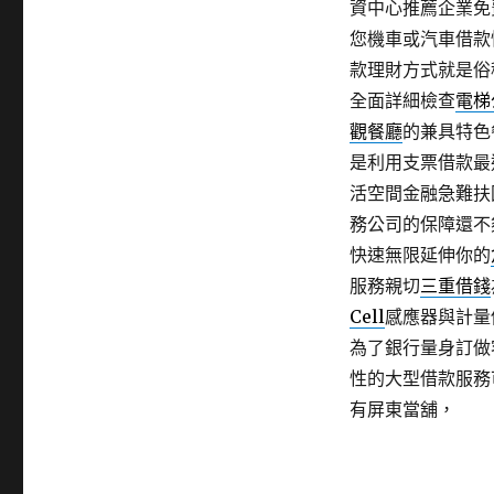
資中心推薦企業免
您機車或汽車借款
款理財方式就是俗
全面詳細檢查
電梯
觀餐廳
的兼具特色
是利用支票借款最
活空間金融急難扶
務公司的保障還不
快速無限延伸你的
服務親切
三重借錢
Cell
感應器與計量
為了銀行量身訂做
性的大型借款服務
有屏東當舖，