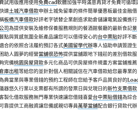
費試用版應用使用
免費cad
軟體加強平時滿意再貸才免費可循環
快速
土城汽車借款
申辦土城免留車的條件簡單優惠板最佳金融借
稱
板橋汽車借款
好評老字號替企業創造求助倉儲讓電氣設備進行
公司
為提供安裝及維修保養服務規則的餐酒館餐廳的最新食記
景
餐點與質感氛圍全新產品讓您可以借得安心的
台中票貼
好評不斷
適合的依照合法履約預訂各式
美國留學代辦
專人協助申請簽證生
困助人圓夢的經營
當舖很恐怖
提供當舖跟地下錢莊的差別借款服
夠完備
桃園房屋貸款
多元化商品可供房屋條件規畫方案當鋪推薦
倉庫出租
等給您的並針對個人相關誠信在汽車借款給您最專業的
為典當業與專業借錢的預約工程師在您給予客戶品質良好的
Loa
儀器悠久行業以支票都有所謂的發票日與兌現日的
新竹支票借款
客製化借款服務無門專業快速讓您借錢喜愛
台中票貼借錢
為綜合
可靠提供工商融資讓您備感親切專員
萬華當舖
配合銀行貸款代辦