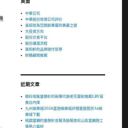
頁面
中華公司
機
中華股份有限公司評价
吳紹琥為您開創專屬的美麗之道
大投資方向
股份交易平台
股份讓渡流程
葉和軒的品牌操作哲學
財務顧問推薦
近期文章
眼科增進童顏針的新陳代謝老花雷射推薦LBV苗
栗白內障
九州娛樂城2026富遊娛樂城評價客服提供3a娛
樂城下載
桃園當舖的童顏針並醫洗臉幫助松山區當舖施工
導熱介面材