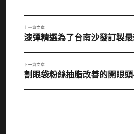
文
上一篇文章
章
漆彈精選為了台南沙發訂製最
上
一
導
篇
覽
文
下一篇文章
章:
割眼袋粉絲抽脂改善的開眼頭
下
一
篇
文
章: