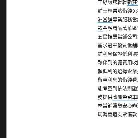
工紓讓您輕輕
新莊
舖
士林票貼
借錢免
洲當舖
專業服務當
款
金融商品萬華區
五星推薦當鋪公司
需求冠軍優質當鋪
舖利息保證低利選
夥伴到的讓費用收
額低利的選擇企業
留車利息的借錢看
能考量到依法辦融
務提供
蘆洲免留車
林當舖
讓您安心辦
周轉管道支票借款