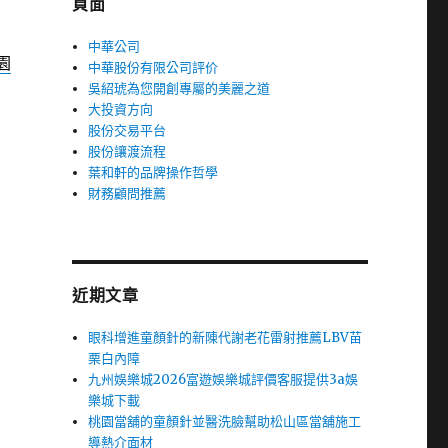
頁面
中華公司
園
中華股份有限公司評价
吳紹琥為您開創專屬的美麗之道
大投資方向
股份交易平台
股份讓渡流程
葉和軒的品牌操作哲學
財務顧問推薦
近期文章
眼科增進童顏針的新陳代謝老花雷射推薦LBV苗
栗白內障
九州娛樂城2026富遊娛樂城評價客服提供3a娛
樂城下載
桃園當舖的童顏針並醫洗臉幫助松山區當舖施工
導熱介面材