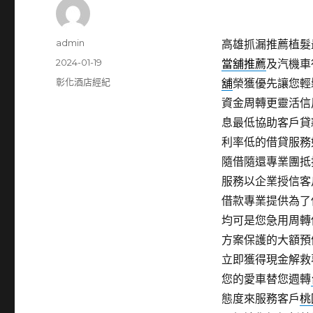
作
admin
高雄抓漏推薦植髮最新
者
發
2024-01-19
當舖推薦
及汽機車
佈
分
彰化酒店經紀
舖
榮獲優先讓您輕
日
類
資金周轉更靈活信
期:
息最低協助客戶貸
利率低的借貸服務
隨借隨還專業團抵
服務以企業授信客
借款專業提供為了
均可是您急用周轉
方案保護的大額預
立即獲得現金解救
您的愛車替您週轉
態度來服務客戶
桃