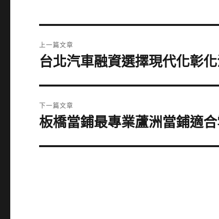
文
上一篇文章
章
台北汽車融資選擇現代化彰化
上
一
導
篇
覽
文
下一篇文章
章:
板橋當鋪最專業蘆洲當鋪適合
下
一
篇
文
章: