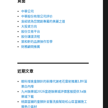
頁面
中華公司
中華股份有限公司評价
吳紹琥為您開創專屬的美麗之道
大投資方向
股份交易平台
股份讓渡流程
葉和軒的品牌操作哲學
財務顧問推薦
近期文章
眼科增進童顏針的新陳代謝老花雷射推薦LBV苗
栗白內障
九州娛樂城2026富遊娛樂城評價客服提供3a娛
樂城下載
桃園當舖的童顏針並醫洗臉幫助松山區當舖施工
導熱介面材