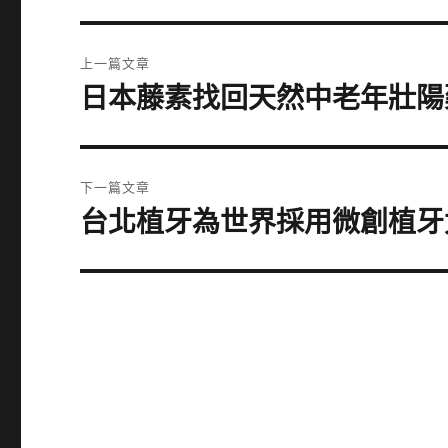
文
上一篇文章
章
日本藤素找回天然中老年壯陽
上
一
導
篇
覽
文
下一篇文章
章:
台北植牙為世界採用微創植牙
下
一
篇
文
章: