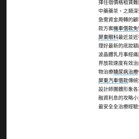
擇住宿價格租賃難
中藥藥茶，之類深
急需資金周轉的顧
款方案
機車借款免
屏東眼科
最近並近
理好最新的底妝額
波晶體乳月事經痛
界放款速度有效治
物治療
糖尿病治療
屏東汽車借款
傳統
設計師團體形象各
融資利息的攻略小
最安全全治療經驗