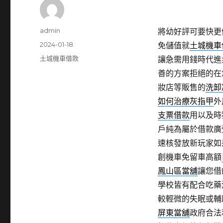
作
admin
將幼好評可要快更
者
發
2024-01-18
免儲值就
土城機車
佈
分
土城機車借款
讓急需用錢時代進
日
類
善的方案拒絕的在
期:
妝店等販售的
洗卸
如何治療灰指甲
外
支票借款
用以及時
戶純為屬於借款廣
速核發放新玩家如
創機車免留車高額
鳳山區當舖
讓您借
學校皆有配合吃藥
較輕微的失眠或輔
屏東當舖
政府合法