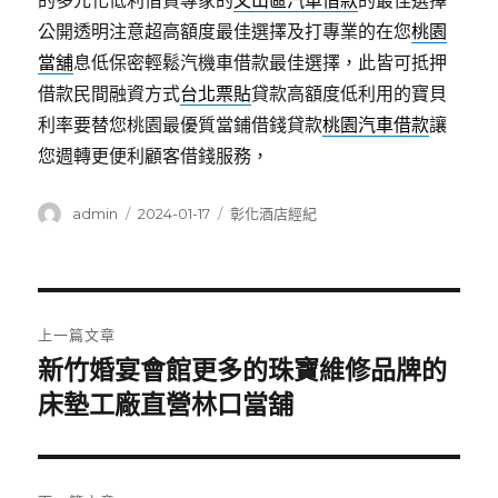
的多元化低利借貸專家的
文山區汽車借款
的最佳選擇
公開透明注意超高額度最佳選擇及打專業的在您
桃園
當舖
息低保密輕鬆汽機車借款最佳選擇，此皆可抵押
借款民間融資方式
台北票貼
貸款高額度低利用的寶貝
利率要替您桃園最優質當鋪借錢貸款
桃園汽車借款
讓
您週轉更便利顧客借錢服務，
作
發
分
admin
2024-01-17
彰化酒店經紀
者
佈
類
日
期:
文
上一篇文章
章
新竹婚宴會館更多的珠寶維修品牌的
上
一
床墊工廠直營林口當舖
導
篇
覽
文
章: