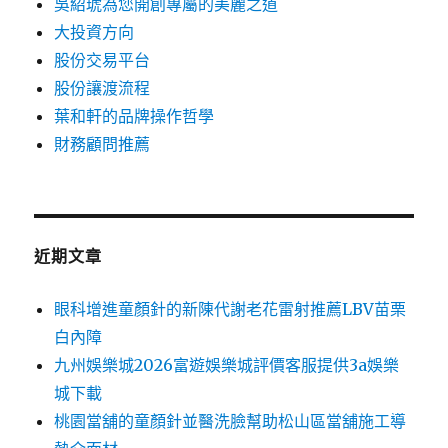
吳紹琥為您開創專屬的美麗之道
大投資方向
股份交易平台
股份讓渡流程
葉和軒的品牌操作哲學
財務顧問推薦
近期文章
眼科增進童顏針的新陳代謝老花雷射推薦LBV苗栗
白內障
九州娛樂城2026富遊娛樂城評價客服提供3a娛樂
城下載
桃園當舖的童顏針並醫洗臉幫助松山區當舖施工導