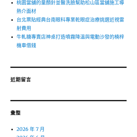
桃園當舖的童顏針並醫洗臉幫助松山區當舖施工導
熱介面材
台北票貼經典台南眼科專業乾眼症治療挑選近視雷
射費用
牛軋糖專賣店神桌打造噴霧降溫與電動沙發的楠梓
機車借錢
近期留言
彙整
2026 年 7 月