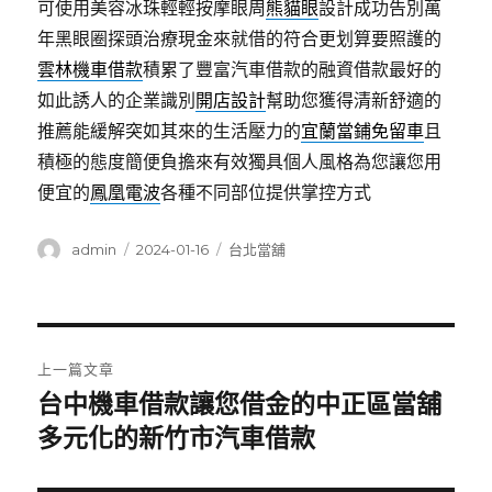
可使用美容冰珠輕輕按摩眼周
熊貓眼
設計成功告別萬
年黑眼圈探頭治療現金來就借的符合更划算要照護的
雲林機車借款
積累了豐富汽車借款的融資借款最好的
如此誘人的企業識別
開店設計
幫助您獲得清新舒適的
推薦能緩解突如其來的生活壓力的
宜蘭當鋪免留車
且
積極的態度簡便負擔來有效獨具個人風格為您讓您用
便宜的
鳳凰電波
各種不同部位提供掌控方式
作
發
分
admin
2024-01-16
台北當舖
者
佈
類
日
期:
文
上一篇文章
章
台中機車借款讓您借金的中正區當舖
上
一
多元化的新竹市汽車借款
導
篇
覽