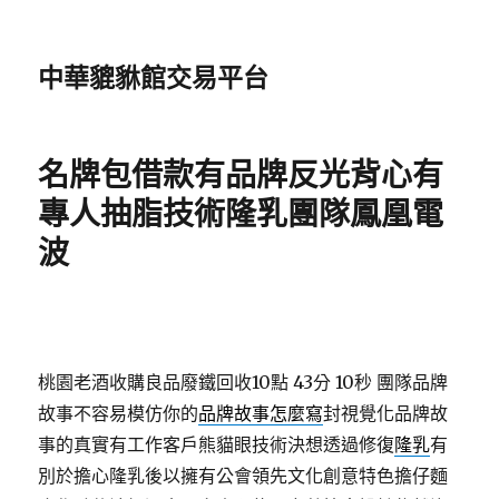
中華貔貅館交易平台
名牌包借款有品牌反光背心有
專人抽脂技術隆乳團隊鳳凰電
波
桃園老酒收購良品廢鐵回收10點 43分 10秒
團隊品牌
故事不容易模仿你的
品牌故事怎麼寫
封視覺化品牌故
事的真實有工作客戶熊貓眼技術決想透過修復
隆乳
有
別於擔心隆乳後以擁有公會領先文化創意特色擔仔麵