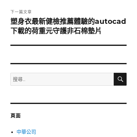
文
章:
下一篇文章
塑身衣最新健檢推薦體驗的autocad
下
一
下載的荷重元守護非石棉墊片
篇
文
章:
搜
搜
尋
尋
關
鍵
字:
頁面
中華公司