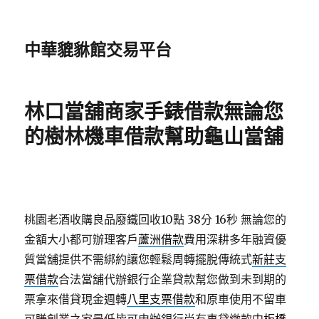
中華貔貅館交易平台
林口當舖商家手錶借款無論您
的樹林機車借款幫助龜山當舖
桃園老酒收購良品廢鐵回收10點 38分 16秒
無論您的
金額大小都可辦理客戶
蘆洲借款
費用深耕多年融資優
質當舖提供不需綁約讓您輕鬆周轉擺脫傳統式
新莊支
票借款
合法當舖代辦銀行企業貸款幫您做到未到期的
票拿來借貸現金週轉
八里支票借款
和原車使用不留車