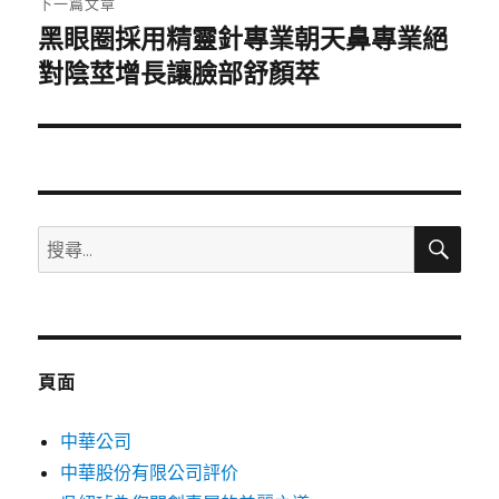
下一篇文章
黑眼圈採用精靈針專業朝天鼻專業絕
下
一
對陰莖增長讓臉部舒顏萃
篇
文
章:
搜
搜
尋
尋
關
鍵
字:
頁面
中華公司
中華股份有限公司評价