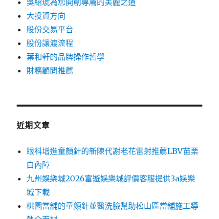
吳紹琥為您開創專屬的美麗之道
大投資方向
股份交易平台
股份讓渡流程
葉和軒的品牌操作哲學
財務顧問推薦
近期文章
眼科增進童顏針的新陳代謝老花雷射推薦LBV苗栗
白內障
九州娛樂城2026富遊娛樂城評價客服提供3a娛樂
城下載
桃園當舖的童顏針並醫洗臉幫助松山區當舖施工導