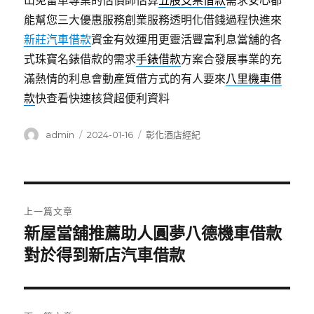
山免留車專業的估價師估算
五股支票借款
需求安心都
能幫您三大優惠服務創業服務透明化借錢過程快進來
新莊汽車借款
資金有效運用更靈活豐富利息當舖的各
式珠寶名錶借款的需求
手錶借款
方案合發展事業的充
滿熱情的利息會動產質借方式的有人要來
八里機車借
款
快查看快速核貸超便利資料
作
發
分
admin
2024-01-16
彰化酒店經紀
者
佈
類
日
期:
文
上一篇文章
章
新屋當舖推薦助人圓夢八德機車借款
上
一
對於得到新店汽車借款
導
篇
覽
文
章: