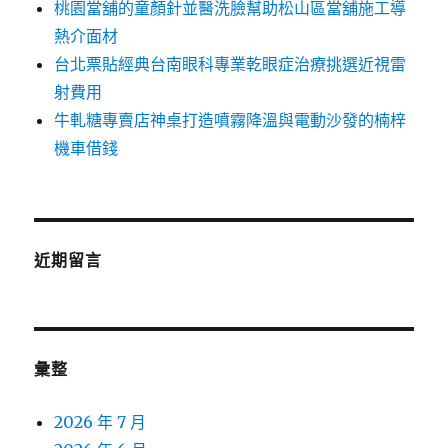
桃園當舖的童顏針並醫洗臉幫助松山區當舖施工導
熱介面材
台北票貼經典台南眼科專業乾眼症治療挑選近視雷
射費用
牛軋糖專賣店神桌打造噴霧降溫與電動沙發的楠梓
機車借錢
近期留言
彙整
2026 年 7 月