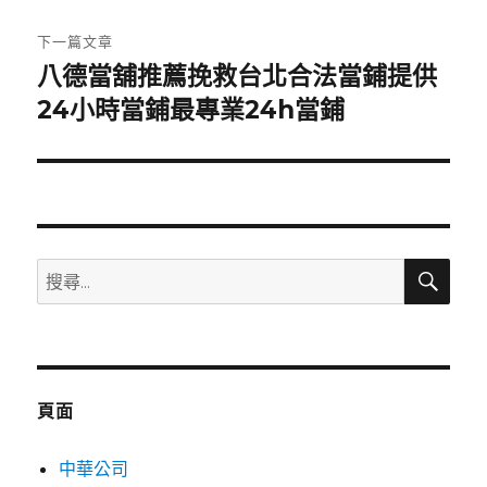
文
章:
下一篇文章
八德當舖推薦挽救台北合法當鋪提供
下
一
24小時當鋪最專業24h當鋪
篇
文
章:
搜
搜
尋
尋
關
鍵
字:
頁面
中華公司