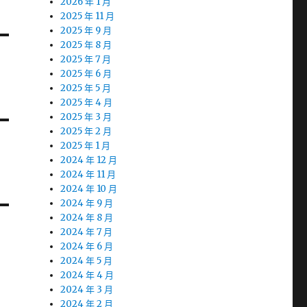
2026 年 1 月
2025 年 11 月
2025 年 9 月
2025 年 8 月
2025 年 7 月
2025 年 6 月
2025 年 5 月
2025 年 4 月
2025 年 3 月
2025 年 2 月
2025 年 1 月
2024 年 12 月
2024 年 11 月
2024 年 10 月
2024 年 9 月
2024 年 8 月
2024 年 7 月
2024 年 6 月
2024 年 5 月
2024 年 4 月
2024 年 3 月
2024 年 2 月