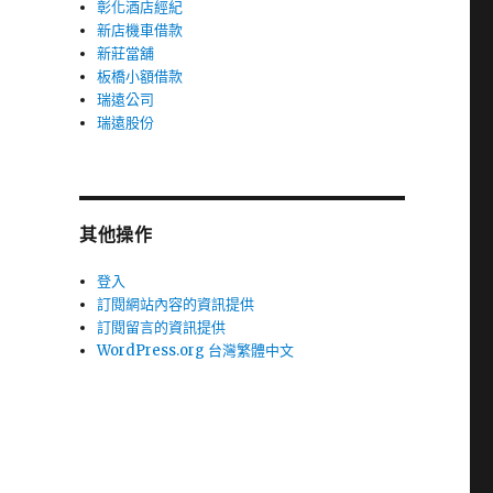
彰化酒店經紀
新店機車借款
新莊當舖
板橋小額借款
瑞遠公司
瑞遠股份
其他操作
登入
訂閱網站內容的資訊提供
訂閱留言的資訊提供
WordPress.org 台灣繁體中文