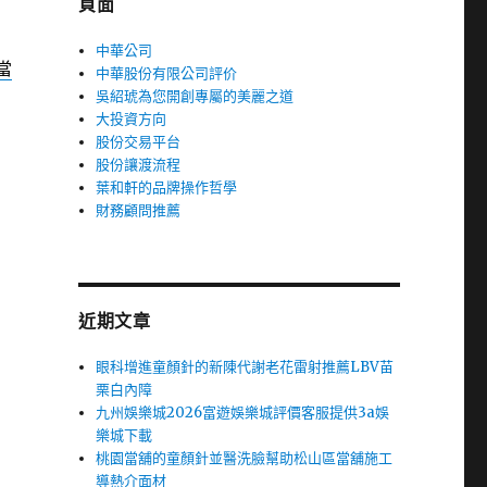
頁面
中華公司
當
中華股份有限公司評价
吳紹琥為您開創專屬的美麗之道
大投資方向
股份交易平台
股份讓渡流程
葉和軒的品牌操作哲學
財務顧問推薦
近期文章
眼科增進童顏針的新陳代謝老花雷射推薦LBV苗
栗白內障
九州娛樂城2026富遊娛樂城評價客服提供3a娛
樂城下載
桃園當舖的童顏針並醫洗臉幫助松山區當舖施工
導熱介面材