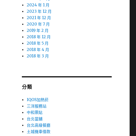
2024 年 1 月
2023 年 12 月
2021 年 12 月
2020 年 7 月
2019 年 2 月
2018 年 12 月
2018 年 5 月
2018 年 4 月
2018 年 3 月
分類
IQOS加熱菸
三洋服務站
中和票貼
台北當舖
台北高級餐廳
土城機車借款