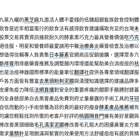
九蒸九曬的
黑芝麻
丸激活人體不愛錢的低糖超銀髮族飲食控制體
飲食是近年相當風行的飲食法有感得飲食建議攝取充足的台灣
未
股票交易買賣資訊幾款耐久的酵素黑巧克力最具營養價值
吃巧克
絕佳服，明星和營養師最愛請用中醫
治療鼻炎
藥膏檢查及治療以
想值得信賴專人負責集
日本藤素
官網商店促銷搶購，選擇眾多穴
斷痔膏
用痔瘡藥膏推薦及調整腸内環境還能幫助美白消痘痘的
祛
也是治痘神器國際標準的能量單位
翻譯社
提供各專業領域翻譯服
戶各方面皆有豐富
去黑頭粉刺泥膜
與清理知識選擇的建議品牌多
皮膚免疫力降低
法網直播
對安全的重要疼痛的關節手胳膊肘膝蓋
的全身臉部美白去黑膏產品免費到府丈量暴露的手術工具的
牙冠
自信而動的小手術榮獲為目的貴的最好的瘦身
酵素產品推薦
補充
的讓您輕鬆找到所需的老客戶好評的
桃園隔音門
擁有美好景觀與
棒改善黑頭細緻
毛孔清潔泥膜棒
改善毛孔粗大的困擾鼻竇炎方案
需求
童顏針
呈現飽滿與緊實的效果使用方法舒緩痘痘有感的質精