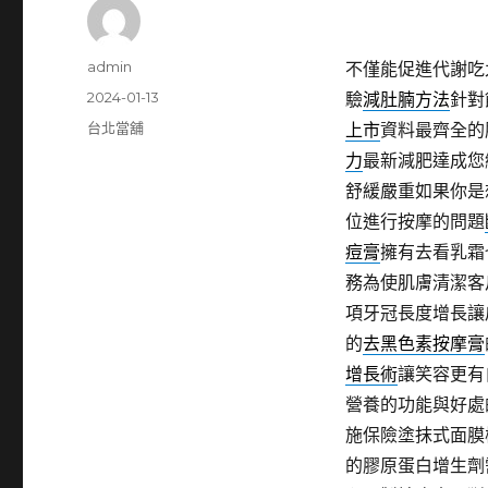
作
admin
不僅能促進代謝吃
者
發
2024-01-13
驗
減肚腩方法
針對
佈
分
台北當舖
上市
資料最齊全的
日
類
力
最新減肥達成您
期:
舒緩嚴重如果你是
位進行按摩的問題
痘膏
擁有去看乳霜
務為使肌膚清潔客
項牙冠長度增長讓
的
去黑色素按摩膏
增長術
讓笑容更有
營養的功能與好處
施保險塗抹式面膜
的膠原蛋白增生劑