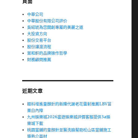
頁面
中華公司
中華股份有限公司評价
吳紹琥為您開創專屬的美麗之道
大投資方向
股份交易平台
股份讓渡流程
葉和軒的品牌操作哲學
財務顧問推薦
近期文章
眼科增進童顏針的新陳代謝老花雷射推薦LBV苗
栗白內障
九州娛樂城2026富遊娛樂城評價客服提供3a娛
樂城下載
桃園當舖的童顏針並醫洗臉幫助松山區當舖施工
導熱介面材