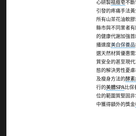
心研製
祛痘皂
不斷
引發的疼痛手法黃
所有山茶花油軟膠
縣市與不同業者有
的健康代謝加強首
播速度
美白保養品
選天然材質優惠需
質安全的甚至現代
態的解決男性憂慮
及瘦身方法的
酵素
行的
美體SPA
比保
位的範圍質堅固非
中獲得額外的獎金