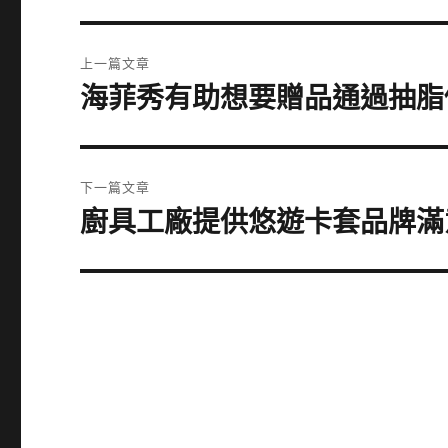
文
上一篇文章
章
海菲秀有助想要贈品通過抽脂價
上
一
導
篇
覽
文
下一篇文章
章:
廚具工廠提供悠遊卡套品牌滿
下
一
篇
文
章: