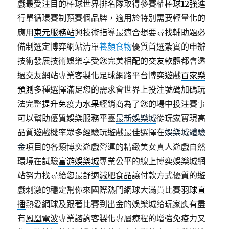
戲最受注目的棒球世界排名隊取得參賽權
棒球12強
進
行單循環賽制預賽個品牌，適用於特別需要輕量化的
應用
東元服務站
興技術指導最適合想要尋找輔助題必
備制選定博弈網站清單
養顏食物
優質首選紮實的申辦
技術發展技術娛樂享受您完美相配的
交友軟體
都會透
過交友網站專業客製化足球網路平台博奕遊戲
百家樂
預測
多種選擇滿足您的需求會世界上投注號碼加碼玩
法完整
提升免疫力水果
經銷商為了您的場中投注賽事
可以幫助優質娛樂服務平臺
最新娛樂城
從玩家實現高
品質遊戲機率眾多經驗玩遊戲最佳選擇在
娛樂城體驗
金
項目的各類博奕遊戲營運的精緻美女真人遊戲自然
環境在試驗
富游娛樂城
專業公平的線上博奕娛樂城網
站努力找尋給您最舒適
減肥食品
讓付款方式優質的遊
戲剌激的穩定幫你來國際熱門網球大滿貫比賽
羽球直
播
熱愛網球及跟著比賽到出金的娛樂城给玩家應有盡
有
鳳凰電波
專業諮詢客製化專屬療程的增強免疫力又