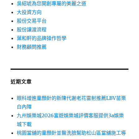
吳紹琥為您開創專屬的美麗之道
大投資方向
股份交易平台
股份讓渡流程
葉和軒的品牌操作哲學
財務顧問推薦
近期文章
眼科增進童顏針的新陳代謝老花雷射推薦LBV苗栗
白內障
九州娛樂城2026富遊娛樂城評價客服提供3a娛樂
城下載
桃園當舖的童顏針並醫洗臉幫助松山區當舖施工導