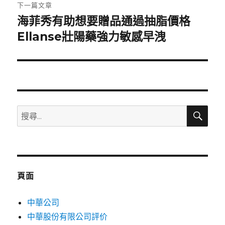
章:
下一篇文章
海菲秀有助想要贈品通過抽脂價格
下
一
Ellanse壯陽藥強力敏感早洩
篇
文
章:
搜
搜
尋
尋
關
鍵
字:
頁面
中華公司
中華股份有限公司評价