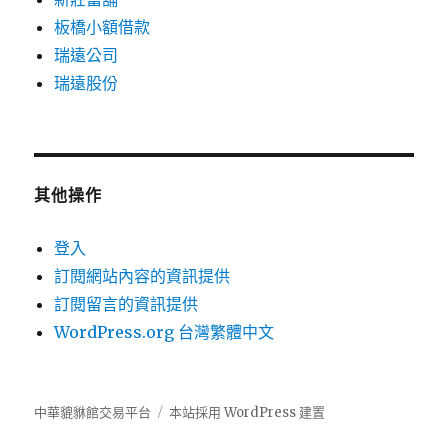
板橋小額借款
瑞遠公司
瑞遠股份
其他操作
登入
訂閱網站內容的資訊提供
訂閱留言的資訊提供
WordPress.org 台灣繁體中文
中華貔貅館交易平台
本站採用 WordPress 建置