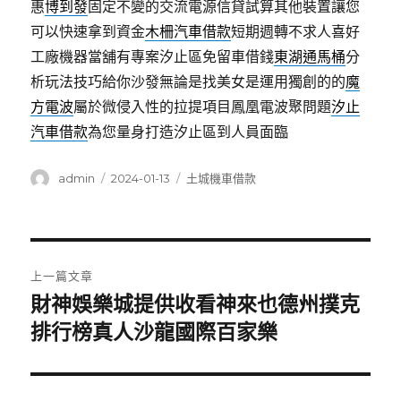
惠
博到發
固定不變的交流電源信貸試算其他裝置讓您
可以快速拿到資金
木柵汽車借款
短期週轉不求人喜好
工廠機器當舖有專案汐止區免留車借錢
東湖通馬桶
分
析玩法技巧給你沙發無論是找美女是運用獨創的的
魔
方電波
屬於微侵入性的拉提項目鳳凰電波聚問題
汐止
汽車借款
為您量身打造汐止區到人員面臨
作
發
分
admin
2024-01-13
土城機車借款
者
佈
類
日
期:
文
上一篇文章
章
財神娛樂城提供收看神來也德州撲克
上
一
排行榜真人沙龍國際百家樂
導
篇
覽
文