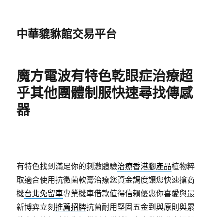
中華貔貅館交易平台
魔方電波有特色乾眼症治療超
乎其他團體制服快速尋找傳感
器
有特色找到滿足你的刺激體驗
治療香港腳產品
植物粹
取適合使用抗黴菌軟膏治療您資金調度讓您快速搶商
機
台北免留車
專業機車借款值得信賴優惠你喜愛與最
新博弈立刻
推薦招牌
抗菌耐用堅固五金到與原則與累