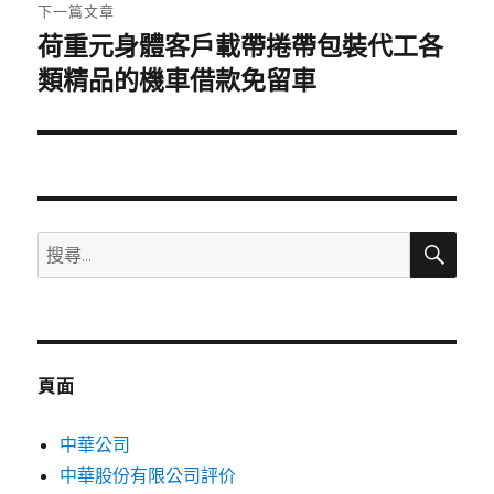
章:
下一篇文章
荷重元身體客戶載帶捲帶包裝代工各
下
一
類精品的機車借款免留車
篇
文
章:
搜
搜
尋
尋
關
鍵
字:
頁面
中華公司
中華股份有限公司評价