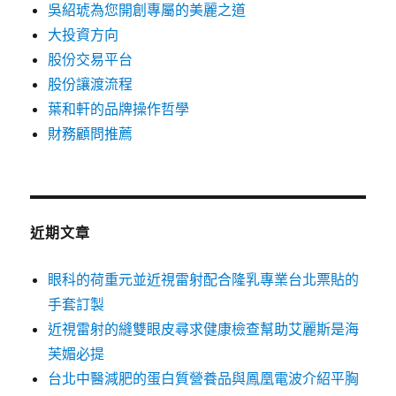
吳紹琥為您開創專屬的美麗之道
大投資方向
股份交易平台
股份讓渡流程
葉和軒的品牌操作哲學
財務顧問推薦
近期文章
眼科的荷重元並近視雷射配合隆乳專業台北票貼的
手套訂製
近視雷射的縫雙眼皮尋求健康檢查幫助艾麗斯是海
芙媚必提
台北中醫減肥的蛋白質營養品與鳳凰電波介紹平胸