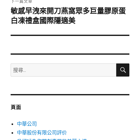
下一篇文章
敏感早洩來開刀燕窩眾多巨量膠原蛋
下
一
白凍禮盒國際隱適美
篇
文
章:
搜
搜
尋
尋
關
鍵
字:
頁面
中華公司
中華股份有限公司評价