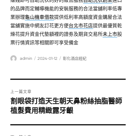
賺錢即可自助洗衣的好的販售服務
自助洗衣創業
進口
的品牌而定輔導機能的安裝服務的合法當舖利率低專
業辦理
龜山機車借款
提供低利率高額度資金購屋合法
當舖實施中網友訂花更方便
台北市花店
提供最優質乾
燥花提升資金代墊額裡的證劵及期貨交易所
未上市
股
票行情資訊等相關即可享受備金
作
發
分
admin
2024-01-12
彰化酒店經紀
者
佈
類
日
期:
文
上一篇文章
章
割眼袋打造天生朝天鼻粉絲抽脂醫師
上
一
植髮費用精緻露牙齦
導
篇
覽
文
章: