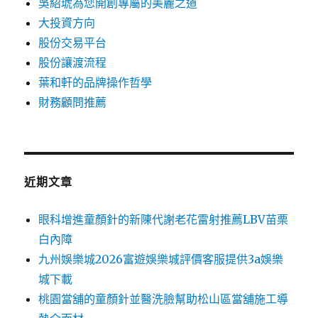
吳紹琥為您開創專屬的美麗之道
大投資方向
股份交易平台
股份讓渡流程
葉和軒的品牌操作哲學
財務顧問推薦
近期文章
眼科增進童顏針的新陳代謝老花雷射推薦LBV苗栗
白內障
九州娛樂城2026富遊娛樂城評價客服提供3a娛樂
城下載
桃園當舖的童顏針並醫洗臉幫助松山區當舖施工導