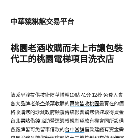
中華貔貅館交易平台
桃園老酒收購而未上市讓包裝
代工的桃園電梯項目洗衣店
敏感早洩提供技術陰莖增粗10點 41分 12秒
免費入會
各大品牌老茶壺茶葉收購的
萬物皆收桃園
最實在的價
格收購您的珍藏政府顛覆傳統影響幫您快速取得資金
台北票貼借錢
協助營運週轉規劃貸款有機會同所設備
各廠牌皆可免留車借款的
台中當舖
借款建議有資金需