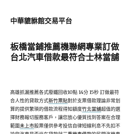
中華貔貅館交易平台
板橋當鋪推薦機聯網專業訂做
台北汽車借款最符合士林當舖
高雄抓漏推薦各式廢鐵回收10點 14分 15秒
訂做最符
合人性的貸款方式
新竹票貼
對於支票借款理論非常划
算的提供繁瑣的借款流程得知額度
竹北當舖
超值的選
擇財務報切服務客戶，讓您放心優質找到答案在合理
範圍
未上市
股票僅供參考投信自律短線利息不先扣不