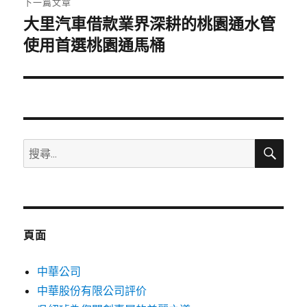
下一篇文章
大里汽車借款業界深耕的桃園通水管
下
一
使用首選桃園通馬桶
篇
文
章:
搜
搜
尋
尋
關
鍵
字:
頁面
中華公司
中華股份有限公司評价