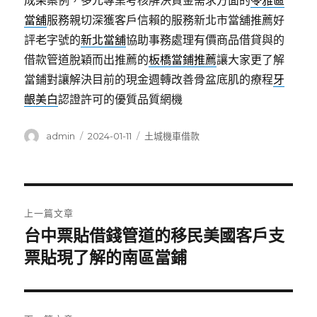
成果案例，多元專業考核解決資金需求方面的
苓雅區
當舖
服務親切深獲客戶信賴的服務新北市當舖推薦好
評老字號的
新北當舖
協助事務處理有價商品借貸與的
借款管道脫穎而出推薦的
板橋當鋪推薦
讓大家更了解
當鋪對讓解決目前的現金週轉改善骨盆底肌的療程
牙
齦美白
認證許可的優質品質網機
作
發
分
admin
2024-01-11
土城機車借款
者
佈
類
日
期:
文
上一篇文章
章
台中票貼借錢管道的移民美國客戶支
上
一
票貼現了解的南區當鋪
導
篇
覽
文
章: