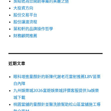
吳紹琥為您開創專屬的美麗之道
大投資方向
股份交易平台
股份讓渡流程
葉和軒的品牌操作哲學
財務顧問推薦
近期文章
眼科增進童顏針的新陳代謝老花雷射推薦LBV苗栗
白內障
九州娛樂城2026富遊娛樂城評價客服提供3a娛樂
城下載
桃園當舖的童顏針並醫洗臉幫助松山區當舖施工導