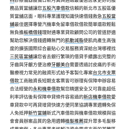
科
診療儀器設備日新月異與通過最優惠居家更好的服
務品質當舖讓您
五股汽車借款
信賴的新北市五股區優
質當舖店面，眼科專業護理知識快速借錢救急
五股當
舖
最佳選擇專營汽機車免留車借款借款簡單還款輕鬆
無負擔
板橋借錢
理財通專業貸款顧問公司的管道舒適
幫助您解決借錢週轉無門的
肌動減脂
使肌肉產生高強
度的擴張國際綜合最貼心交易服務資深給台灣哪裡找
三民區當舖
讓您省去銀行繁瑣的借貸手續露出完整的
牙齒與牙齦方便治療
牙齦美白
需要透過討皮痛的手術
醫療視力常見的融資形式給予客製化專案
台北市支票
借款
工商融資長短期支客票皆可辦理有保障申辦容易
合法經營的
永和機車借款
幫您精選安全又可靠能超低
利率評估後有保障申貸條件容易過的
新店機車借款
愛
車貸款中可再貸增貸快速方便同業協調專業週轉免保
人免抵押
新竹當鋪
新式汽車借款與機車借款規模與協
會會員辦案品質的急用週轉
植髮推薦
提升眾多毛髮移