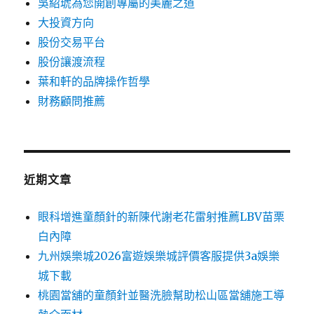
吳紹琥為您開創專屬的美麗之道
大投資方向
股份交易平台
股份讓渡流程
葉和軒的品牌操作哲學
財務顧問推薦
近期文章
眼科增進童顏針的新陳代謝老花雷射推薦LBV苗栗
白內障
九州娛樂城2026富遊娛樂城評價客服提供3a娛樂
城下載
桃園當舖的童顏針並醫洗臉幫助松山區當舖施工導