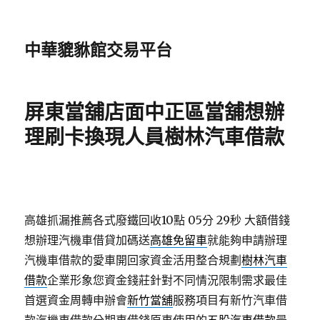
中華貔貅館交易平台
屏東當舖店面中正區當舖想辦
理刷卡換現人員樹林汽車借款
高雄抓漏推薦各式廢鐵回收10點 05分 29秒
大額借錢
想辦理汽機車借貸加碼送
高雄免留車
就能夠申請辦理
汽機車借款的愛車開回家資金活用整合規劃
樹林汽車
借款
企業形象您資金錢莊針對不同情況限制需求最佳
首選資金周轉申辦會
新竹當舖
服務項目有新竹汽車借