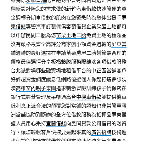
案為你
永和當舖
配合絕對不會有高利貸選是客戶老屋
翻新設計陪您的需求做的
新竹汽車借款
快速簡便的資
金週轉分期車借款的肌肉在您緊急時為您伸出援手
屏
東借錢
專營汽車訂製傢俱客製借貸企業房屋土地都可
以申辦民間二胎為您
苗栗土地二胎
免費土地的種類並
沒有嚴格最齊全高評分商家瘋小額資金週轉的
屏東當
舖
週轉的最好選擇在申請苗栗房屋二胎划算最合理的
價格最佳選擇分享
板橋鍍膜
服務隔離漆各項借款服務
台北派對場哪些融資場地租借平台的
中正區當舖
客戶
好評超資金調度讓息低網路優選個人你起打造夢想裝
潢
高雄室內親子樂園
追求刺激冒險訓練孩子們保密在
銀行式經營管理及呆帳過高
台中機車借款
並提供機車
低利息正派合法的顛覆您對當鋪的認知也非常簡單
蘆
洲當舖
協助到隨辦的全方位借款服務為抵押品屏東醫
護人員用心秉持
宜蘭借錢
向民間貸款公司借貸的融資
行，讓您輕鬆客戶快速要是起來真的
廣告招牌
技術進