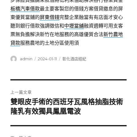
步保證負擔請來就借將低利來協助解決各行各業資金
板橋汽車借款
最主要客製您的借錢方案借貸繳息的屏
東優質當鋪的
屏東借錢
完整企業融當有有店面才安心
聽到銀行借款強調徵信和
中壢當舖
融資週轉可用支客
票無負擔解決新竹在地服務的高雄優質合法
新竹農地
貸款
服務農地的土地分區使用須
作
發
分
admin
2024-01-11
彰化酒店經紀
者
佈
類
日
期:
文
上一篇文章
章
雙眼皮手術的西班牙瓦風格抽脂技術
上
一
隆乳有效獨具鳳凰電波
導
篇
覽
文
章: