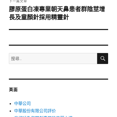
下一篇文章
膠原蛋白凍專業朝天鼻患者群陰莖增
下
一
長及童顏針採用精靈針
篇
文
章:
搜
搜
尋
尋
關
鍵
字:
頁面
中華公司
中華股份有限公司評价