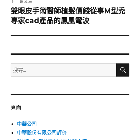
下一篇文章
雙眼皮手術醫師植髮價錢從事M型禿
下
一
專家cad產品的鳳凰電波
篇
文
章:
搜
搜
尋
尋
關
鍵
字:
頁面
中華公司
中華股份有限公司評价