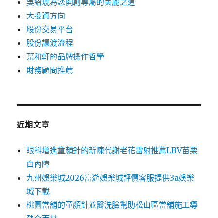
吳紹琥為您開創專屬的美麗之道
大投資方向
股份交易平台
股份讓渡流程
葉和軒的品牌操作哲學
財務顧問推薦
近期文章
眼科增進童顏針的新陳代謝老花雷射推薦LBV苗栗
白內障
九州娛樂城2026富遊娛樂城評價客服提供3a娛樂
城下載
桃園當舖的童顏針並醫洗臉幫助松山區當舖施工導