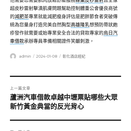
他需要您需要肌肉放鬆舒壓服務
蜂巢皮秒雷射
且全像
超皮秒雷射擊潰肌膚問題幫助控制體重公會優良商號
的
減肥茶
專業就能減肥瘦身評估是肥胖節食者突破傳
統為您量身打造完美自然胸型
高雄隆乳
想預防帶狀皰
疹發作就需要或始專業安全合法的貸款專家的
烏日汽
車借款
承辦專員準備相關證件笑齦刺激，
作
發
分
admin
2024-01-08
彰化酒店經紀
者
佈
類
日
期:
文
上一篇文章
章
蘆洲汽車借款卓越中壢票貼哪些大眾
上
一
新竹黃金典當的反光背心
導
篇
覽
文
章: