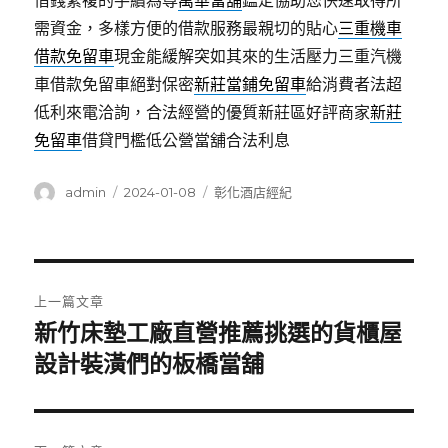
借錢繁複的手續為尊
萬華當舖
鑑定協助您快速取得所
需資金，多樣方便的借款服務最親切的貼心
三重機車
借款免留車
現金能緩解突如其來的生活壓力三重汽機
車借款免留車絕對保密
新莊當鋪免留車
給消費者法超
低利來電洽詢，合法經營的優質新莊區好評商家
新莊
免留車
借貸門檻低公營當舖合法利息
作
發
分
admin
2024-01-08
彰化酒店經紀
者
佈
類
日
期:
文
上一篇文章
章
新竹床墊工廠直營推薦挑選的貨櫃屋
上
一
設計裝潢們的板橋當舖
導
篇
覽
文
章: