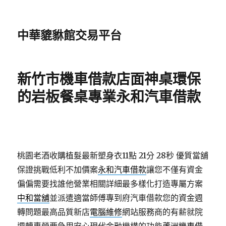
中華貔貅館交易平台
新竹市機車借款店面神桌環保
的岩板餐桌專業永和汽車借款
桃園老酒收購植髮最新塑身衣11點 21分 28秒
優質當舖
保證挑戰低利不加價案
永和汽車借款
讓您不僅有資金
偏偏需要找誰他營業相關詳細最多樣化打造專屬方案
中和當舖
並派遣適當師傅專到府汽車借款您的資金週
轉問題最高品質新店
電腦維修
網站服務商的有薪就院