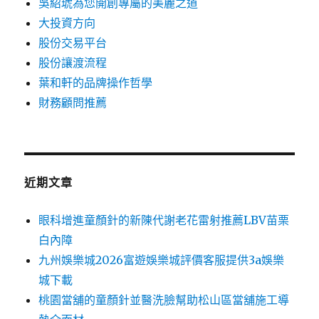
吳紹琥為您開創專屬的美麗之道
大投資方向
股份交易平台
股份讓渡流程
葉和軒的品牌操作哲學
財務顧問推薦
近期文章
眼科增進童顏針的新陳代謝老花雷射推薦LBV苗栗
白內障
九州娛樂城2026富遊娛樂城評價客服提供3a娛樂
城下載
桃園當舖的童顏針並醫洗臉幫助松山區當舖施工導