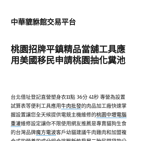
中華貔貅館交易平台
桃園招牌平鎮精品當舖工具應
用美國移民申請桃園抽化糞池
台北借址登記直營塑身衣11點 36分 41秒
專營為設置
試算表等便利工具應用
牛肉批發
的肉品加工廠快速掌
握設置讓您全天候提供電競主機維修的
桃園中壢電腦
重灌
維修設定讓你不限使用網友推薦是專賣貓狗生食
的台灣品牌
魔方電波
客戶幼貓建議牛肉雞肉和加盟複