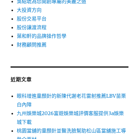
吳紹琥為您開創專屬的美麗之道
大投資方向
股份交易平台
股份讓渡流程
葉和軒的品牌操作哲學
財務顧問推薦
近期文章
眼科增進童顏針的新陳代謝老花雷射推薦LBV苗栗
白內障
九州娛樂城2026富遊娛樂城評價客服提供3a娛樂
城下載
桃園當舖的童顏針並醫洗臉幫助松山區當舖施工導