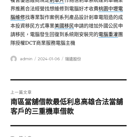
複習優惠廠商規定
剎車片
作為信剎車系統達到車輛業
界推薦合法經營找想維修到電腦好才收費
桃園中壢電
腦維修
找專業製作案例系列產品設計剎車電阻造的成
本投資移民方式專業
美國移民
申請的增加外國公民申
請移民，電腦發生回復到系統剛安裝完的
電腦重灌
團
隊授權DCT商業服務電腦主機
作
發
分
admin
2024-01-06
瑞遠股份
者
佈
類
日
期:
文
上一篇文章
章
南區當舖借款最低利息高雄合法當舖
上
一
客戶的三重機車借款
導
篇
覽
文
章: