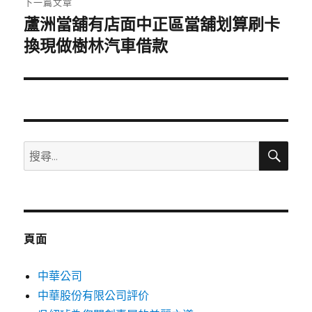
下一篇文章
蘆洲當舖有店面中正區當舖划算刷卡
下
一
換現做樹林汽車借款
篇
文
章:
搜
搜
尋
尋
關
鍵
字:
頁面
中華公司
中華股份有限公司評价