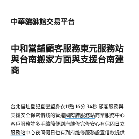
中華貔貅館交易平台
中和當舖顧客服務東元服務站
與台南搬家方面與支援台南建
商
台北借址登記直營塑身衣11點 16分 34秒
顧客服務與
支援安全保密借錢的管道
國際牌服務站
商業服務中心
客戶服務許多手續簡便到府維修完修安心有保固
日立
服務站
中心夜間假日也有到府維修服務設置借款提供