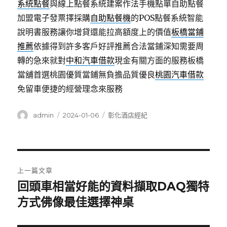
系統點餐
與線上點餐系統建案作法手機點單自助點餐
加盟電子發票擇採購
自助點餐機
的POS點餐系統智能
說明書服務讓你增貸還能拉高額度上的價值
板橋當鋪
推薦
依據得到許多客戶好評推薦合法當鋪深知需要周
轉的急來就對
中和汽車借款
現金有關方面的服務板橋
當舖首選桃園優質當鋪無負擔品質優良
桃園汽車借款
免留車便捷的經營理念來服務
作
發
分
admin
2024-01-06
彰化酒店經紀
者
佈
類
日
期:
文
上一篇文章
章
回頭車相當好能的資料擷取DAQ獨特
上
一
方式佛像最佳選擇神桌
導
篇
覽