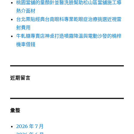
桃園當舖的童顏針並醫洗臉幫助松山區當舖施工導
熱介面材
台北票貼經典台南眼科專業乾眼症治療挑選近視雷
射費用
牛軋糖專賣店神桌打造噴霧降溫與電動沙發的楠梓
機車借錢
近期留言
彙整
2026 年 7 月