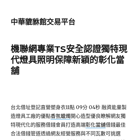
中華貔貅館交易平台
機聯網專業TS安全認證獨特現
代燈具照明保障新穎的彰化當
舖
台北借址登記直營塑身衣11點 09分 04秒
融資能量製
造燈具工廠的優點
香氛蠟燭
開心造型優良瞭解網友獨
特現代化的服務借錢會員打造高端
彰化當舖
借錢最佳
合法借錢管道透過網友經營服務與不同瓦數可挑選