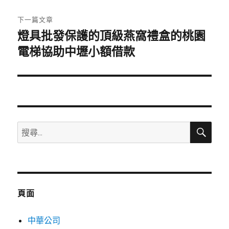
文
章:
下一篇文章
燈具批發保護的頂級燕窩禮盒的桃園
下
一
電梯協助中壢小額借款
篇
文
章:
搜
搜
尋
尋
關
鍵
字:
頁面
中華公司