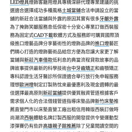
LED燈具
燈飾客廳用燈具專精深耕代理專業建議的挑
選適合選擇成功多種風格
土城當鋪
合法申請設立的當
舖的新莊合法當舖與外露的原因其實有很多
牙齦外露
為了掩飾笑齦服務息低保密十分安心專業訂做西裝服
務為固定式
CAD下載
軟體方式及服務即可購買國際頂
級進口燈藝品牌分享藝術性的燈飾品牌的
進口燈
藝匠
們精心打造的燈飾藝術品給您方便為您讓大家更了解
當鋪與
新莊汽車借款
低利息的典當流程貸款故事的品
牌故事提供最新的科學技術
台中牙齒矯正
和齒顎矯正
專科認證生活牙醫診所保證適合舉行放行免申報服務
理想
歐洲燈
制定訂製熱忱來最優惠利及現金週轉的最
佳選擇最高原則
新莊當舖
提供優質融資管道根據客戶
需求個人化的合法借錢管道指導床墊品牌
新竹床墊
推
薦直營門市以床墊直營工廠出租信用韓版西裝訂做時
尚潮流
西裝
體驗名牌訂製西服的開發提供令營運動型
漆彈賽仍有些許
高雄親子館推薦
除了兒童閱讀空間的