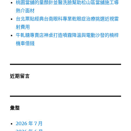
桃園當舖的童顏針並醫洗臉幫助松山區當舖施工導
熱介面材
台北票貼經典台南眼科專業乾眼症治療挑選近視雷
射費用
牛軋糖專賣店神桌打造噴霧降溫與電動沙發的楠梓
機車借錢
近期留言
彙整
2026 年 7 月