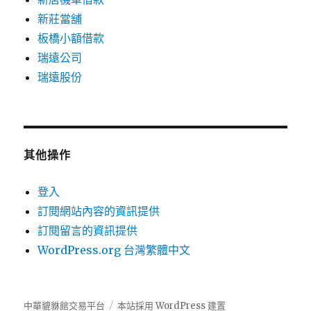
新莊當舖
板橋小額借款
瑞遠公司
瑞遠股份
其他操作
登入
訂閱網站內容的資訊提供
訂閱留言的資訊提供
WordPress.org 台灣繁體中文
中華貔貅館交易平台
本站採用 WordPress 建置