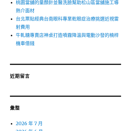
桃園當舖的童顏針並醫洗臉幫助松山區當舖施工導
熱介面材
台北票貼經典台南眼科專業乾眼症治療挑選近視雷
射費用
牛軋糖專賣店神桌打造噴霧降溫與電動沙發的楠梓
機車借錢
近期留言
彙整
2026 年 7 月