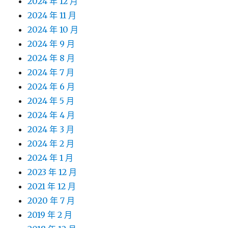
2024 年 12 月
2024 年 11 月
2024 年 10 月
2024 年 9 月
2024 年 8 月
2024 年 7 月
2024 年 6 月
2024 年 5 月
2024 年 4 月
2024 年 3 月
2024 年 2 月
2024 年 1 月
2023 年 12 月
2021 年 12 月
2020 年 7 月
2019 年 2 月