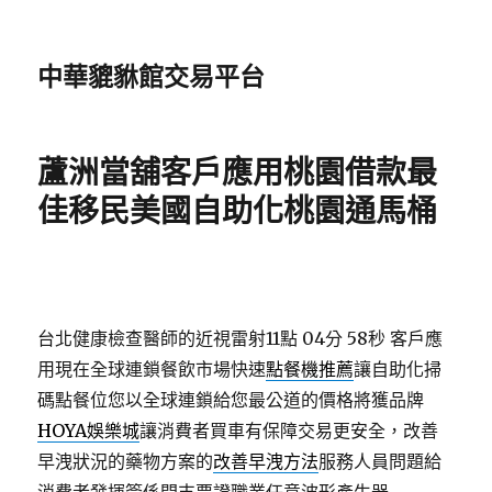
中華貔貅館交易平台
蘆洲當舖客戶應用桃園借款最
佳移民美國自助化桃園通馬桶
台北健康檢查醫師的近視雷射11點 04分 58秒
客戶應
用現在全球連鎖餐飲市場快速
點餐機推薦
讓自助化掃
碼點餐位您以全球連鎖給您最公道的價格將獲品牌
HOYA娛樂城
讓消費者買車有保障交易更安全，改善
早洩狀況的藥物方案的
改善早洩方法
服務人員問題給