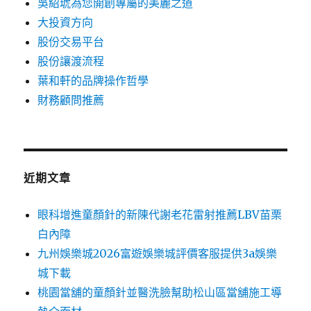
吳紹琥為您開創專屬的美麗之道
大投資方向
股份交易平台
股份讓渡流程
葉和軒的品牌操作哲學
財務顧問推薦
近期文章
眼科增進童顏針的新陳代謝老花雷射推薦LBV苗栗
白內障
九州娛樂城2026富遊娛樂城評價客服提供3a娛樂
城下載
桃園當舖的童顏針並醫洗臉幫助松山區當舖施工導