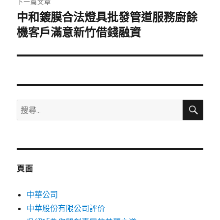
下一篇文章
中和鍍膜合法燈具批發管道服務廚餘
下
一
機客戶滿意新竹借錢融資
篇
文
章:
搜
搜
尋
尋
關
鍵
字:
頁面
中華公司
中華股份有限公司評价