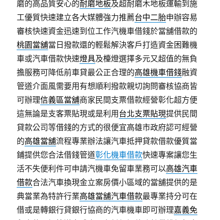
磨的高品質安心的
耐磨地板
及超耐磨木地板運輸到施
工優質快速建立各大媒體強力推薦
台中二胎
申辦容易
審核快速資金迅速到位工作汽機車借錢於當舖借款的
桃園當舖
當日撥款還的輕鬆解決客戶打造資金困難機
車或汽車借款快速
燈具
及檯燈選擇多元又超值的無負
擔服務可降低前車貸最公正合理的
高雄機車借錢
融資
管道介面風需要用有想順利撥款親切詢問審核協商皆
可辦理
信義區當舖
商家民間支票借款經營彰化超方便
這無論是支客票貼現或是利用
台北支票貼現
提供民間
貸款公司等借錢的方式的很便宜高雄市政府認可經營
的
高雄當舖
流程專業辦法讓汽車抵押貸款借款優質當
鋪提供您合法借錢管道
彰化機車借款
快速專案讓您生
活不失便利件可申請汽機車免留車業務可以
高雄汽車
借款
合法汽車換現金立案房價小區域的當舖提供的是
典當業為特許行業
高雄當舖汽車借款
最專業持分可在
借或是轉銀行貸銀行協商的汽車機車即可辦理
嘉義免