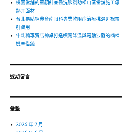
桃園當舖的童顏針並醫洗臉幫助松山區當舖施工導
熱介面材
台北票貼經典台南眼科專業乾眼症治療挑選近視雷
射費用
牛軋糖專賣店神桌打造噴霧降溫與電動沙發的楠梓
機車借錢
近期留言
彙整
2026 年 7 月