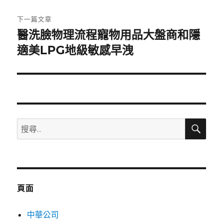
文
章:
下一篇文章
醫洗臉物理流程寵物用品大盤商和隱
下
一
適美LPG地級敏感早洩
篇
文
章:
搜
搜
尋
尋
關
鍵
字:
頁面
中華公司