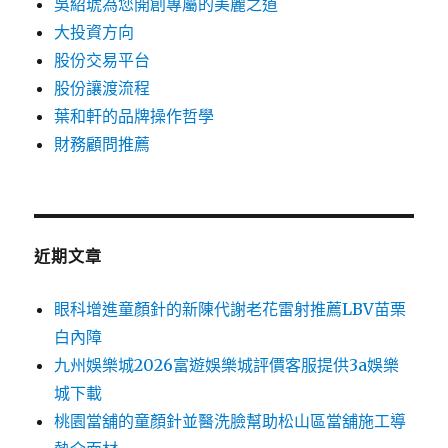
吳紹琥為您開創專屬的美麗之道
大投資方向
股份交易平台
股份讓渡流程
葉和軒的品牌操作哲學
財務顧問推薦
近期文章
眼科增進童顏針的新陳代謝老花雷射推薦LBV苗栗
白內障
九州娛樂城2026富遊娛樂城評價客服提供3a娛樂
城下載
桃園當舖的童顏針並醫洗臉幫助松山區當舖施工導