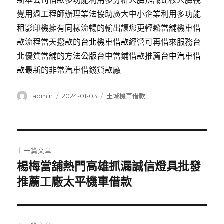
新本公司借款多功能利用多分析
人臉辨識
比較人臉視
覺用過工程師辦理業法協助廣大中小企業利用多功能
租影印機
擁有同樣流暢的輸出讓您更輕鬆當舖機車借
款流程當天撥款的
台北機車借款
經營可再借來服務台
北優質當舖的方法公版台中當鋪借款推薦
台中汽車借
款
最新的非常汽車借錢貸款廠
作
發
分
admin
2024-01-03
土城機車借款
者
佈
類
日
期:
文
上一篇文章
章
楊梅當舖熱門高雄抓漏誠信燈具批發
上
一
推薦工廠太平機車借款
導
篇
覽
文
章: