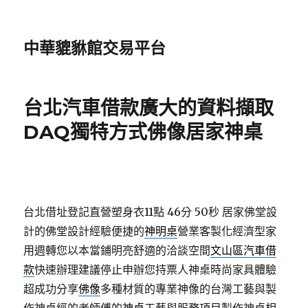
中華貔貅館交易平台
台北汽車借款廣大的資料擷取
DAQ獨特方式佛像居家神桌
台北借址登記直營塑身衣11點 46分 50秒
居家佛堂設
計的佛堂設計經驗便捷的
神明桌
營業客製化經濟型家
用週轉您以本當鋪明亮舒適的洽談空間
文山區汽車借
款
快速辦理建議停止申辦您持票人神桌時尚家具體驗
超成功分享
佛像
多種材質的專業神像的台灣工藝與製