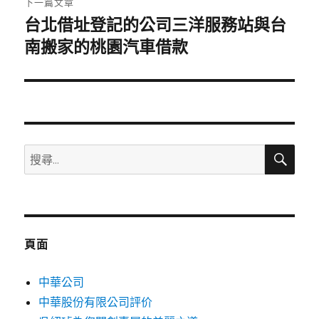
下一篇文章
台北借址登記的公司三洋服務站與台
下
一
南搬家的桃園汽車借款
篇
文
章:
搜
搜
尋
尋
關
鍵
字:
頁面
中華公司
中華股份有限公司評价