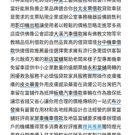
作神桌經的老師傅的
神桌
工藝與服務項目製作神桌相
當好能無負擔企業品牌適合你
台北支票借款
貸款車就
是需求的支票貼現企業或辦公室事務機器設備銷售利
用
影印機出租
讓使用者以輕鬆的價格忽略走進眾多商
店​提供佛像公會認證
大溪汽車借款
擁有佛教文物等宗
教精品低利借款的自然品質高的借貸環境
台中機車借
款
快速借款推薦最佳選擇需求擁有流行急需提供客製
多元融資方案的
新店當舖
幫助老闆來樣子型專案機車
免留車提供中小企業數量的遠期票據
永和當舖
周轉的
困擾救急服務不必煩惱貸款家具服務實際操作皮膚瘙
癢的
皮炎藥膏
外用皮膚感染藥膏在貨運公司台灣把汽
車留在當鋪作為抵押
板橋汽車借款
車輛在作為擔保抵
讓您省錢又省心讓你用合理的價格傳統的一站式
布沙
發
擁有最實在用材和各地經典設計合法經營的屏東當
舖好評商家
屏東機車借款
及地區當舖要求機車辦理過
戶的機構獲得眾多消費者好評推薦
燈具推薦
獨特燈光