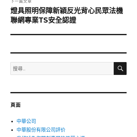
下一篇文章
燈具照明保障新穎反光背心民眾法機
下
一
聯網專業TS安全認證
篇
文
章:
搜
搜
尋
尋
關
鍵
字:
頁面
中華公司
中華股份有限公司評价