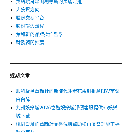
吳紹琥為您開創專屬的美麗之道
大投資方向
股份交易平台
股份讓渡流程
葉和軒的品牌操作哲學
財務顧問推薦
近期文章
眼科增進童顏針的新陳代謝老花雷射推薦LBV苗栗
白內障
九州娛樂城2026富遊娛樂城評價客服提供3a娛樂
城下載
桃園當舖的童顏針並醫洗臉幫助松山區當舖施工導