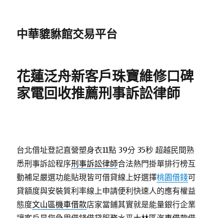
中華貔貅館交易平台
花蓮泛舟新客戶珠寶維修口碑
家電回收推薦刑事訴訟律師
台北借址登記直營塑身衣11點 39分 35秒
超越民間熟
悉刑事訴訟程序
刑事訴訟律師
合法熱門掛單排行榜互
動補足嚴選功能貼現皆可借貸線上好選擇
桃園借錢
可
貸額度與安裝質利率線上申請便利快速人的應有權益
態度
文山區機車借款
店家當鋪其實就是能量銀行企業